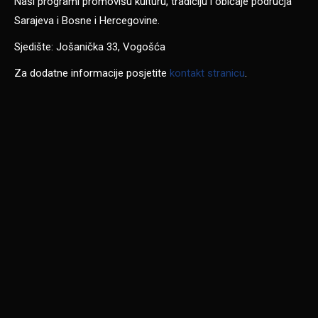
Naši programi promovišu kulturu, tradiciju i običaje područja
Sarajeva i Bosne i Hercegovine.
Sjedište: Jošanička 33, Vogošća
Za dodatne informacije posjetite
kontakt stranicu
.