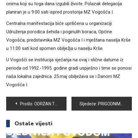
onima koji su toga dana izgubili živote. Polazak delegacija
planiran je u 9:00 sati ispred prostorija MZ Vogošća I.
Centralna manifestacija biće upriličena u organizaciji
Udruženja porodica šehida i poginulih boraca, Općine
Vogošća, predstavnika MZ Vogošća I i mještana naselja Krše
u 11:00 sati kod spomen obilježja u naselju Krše.
U Vogošći se institucija sjećanja na ovaj i slične datume iz
perioda od 1992.-1995. godine gradi uspješno i time se ponosi
naša lokalna zajednica. 25.maj obilježava se i Danom MZ
Vogošća I.
Navigacija
Prošlo:
ODRŽAN TURNIR U FUTSALU ZA DJEVOJČICE I DJEČAKE
Sljedeće:
PRIGODNIM PROGRAMOM OBILJEŽEN DAN OŠ „ZAHID BARUČIJA“
članaka
Ostale vijesti