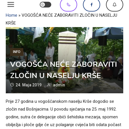
Home
»
VOGOŠĆA NEĆE ZABORAVITI ZLOČIN U NASELJU
KRŠE
INFO
VOGOŠĆA NEĆE ZABORAVITI
ZLOČIN U NASELJU KRŠE
24. Maja 2019.
admin
Prije 27 godina u vogošćanskom naselju Krše dogodio se
zločin nad Bošnjacima. U povodu sjećanja na 25. maj 1992.
godine, sutra će delegacije obići šehidska mezarja, spomen
obilježja i ploče gdje će uz polaganje cvijeća biti odata počast