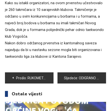
Kako su istakli organizatori, na ovom prvenstvu učestvovalo
je 260 takmičara iz 10 sarajevskih klubova. Takmičenje je
održano u svim konkurencijama u borbama i u formama, a
najveći broj bodova u borbama su imali takmičari Novog
Grada, dok je u formama pobjednički pehar odnio taekwondo
klub Vogošća.
Nakon dobro održanog prvenstva iz kantonalnog saveza
najavljuju da bi u nastavku sezone mogla biti organizovana i
taekwondo liga za klubove iz Kantona Sarajevo.
Navigacija
Prošlo:
RUKOMETAŠI VOGOŠĆE ISTOPILI ČELIK
Sljedeće:
ODIGRANO ČETVRTFINALE MALONOGOMETNOG TURNIRA „VOGOŠĆA 2017“
članaka
Ostale vijesti