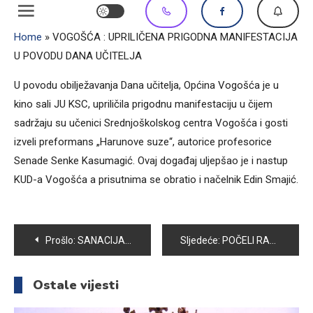
Home
»
VOGOŠĆA : UPRILIČENA PRIGODNA MANIFESTACIJA
U POVODU DANA UČITELJA
U povodu obilježavanja Dana učitelja, Općina Vogošća je u
kino sali JU KSC, upriličila prigodnu manifestaciju u čijem
sadržaju su učenici Srednjoškolskog centra Vogošća i gosti
izveli preformans „Harunove suze“, autorice profesorice
Senade Senke Kasumagić. Ovaj događaj uljepšao je i nastup
KUD-a Vogošća a prisutnima se obratio i načelnik Edin Smajić.
Navigacija
Prošlo:
SANACIJA KLIZIŠTA DRESKOVAČA U ZAVRŠNOJ FAZI
Sljedeće:
POČELI RADOVI NA REKONSTRUKCIJI SAOBRAĆAJNICE U MZ KOBILJA GLAVA
članaka
Ostale vijesti