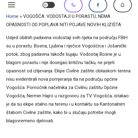
Home
»
VOGOŠĆA: VODOSTAJI U PORASTU, NEMA
OPASNOSTI OD POPLAVA NITI POJAVE NOVIH KLIZIŠTA
Usljed obilnih padavina vodostaji svih rijeka na području FBiH
su u porastu. Bosna, Ljubina i riječice Vogošćica i Jošanički
potok, zbog padavina takođe bujaju. Vodostaj Bosne je u
blagom porastu i nije dosegao kritičnu tačku, ne prijeti
opasnost od izlijevanja. Ekipe Civilne zaštite obilaskom terena
nisu evidentirali nova pomjeranja tla na području općine
Vogošća. Pomoćnik načelnika za Civilnu zaštitu Općine
Vogošća, Nermin Hajro u razgovoru za TV Vogošća, istakao
je da su ekipe stalno na terenu i u kontaktu sa Kantonalnim
štabom Civilne zaštite, kako bi u slučaju potrebe mogli
blagovremeno djelovati.