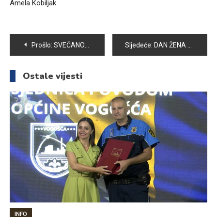
Amela Kobiljak
Navigacija
Prošlo:
SVEČANOM SJEDNICOM OBILJEŽEN 1. MART MEĐUNARODNI DAN CIVILNE ZAŠTITE
Sljedeće:
DAN ŽENA SVEČANO OBILJEŽEN U VOGOŠĆI
članaka
Ostale vijesti
INFO