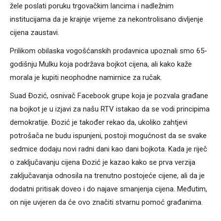
žele poslati poruku trgovačkim lancima i nadležnim
institucijama da je krajnje vrijeme za nekontrolisano divljenje
cijena zaustavi.
Prilikom obilaska vogošćanskih prodavnica upoznali smo 65-
godišnju Mulku koja podržava bojkot cijena, ali kako kaže
morala je kupiti neophodne namirnice za ručak.
Suad Đozić, osnivač Facebook grupe koja je pozvala građane
na bojkot je u izjavi za našu RTV istakao da se vodi principima
demokratije. Đozić je također rekao da, ukoliko zahtjevi
potrošača ne budu ispunjeni, postoji mogućnost da se svake
sedmice dodaju novi radni dani kao dani bojkota. Kada je riječ
o zaključavanju cijena Đozić je kazao kako se prva verzija
zaključavanja odnosila na trenutno postojeće cijene, ali da je
dodatni pritisak doveo i do najave smanjenja cijena. Međutim,
on nije uvjeren da će ovo značiti stvarnu pomoć građanima.