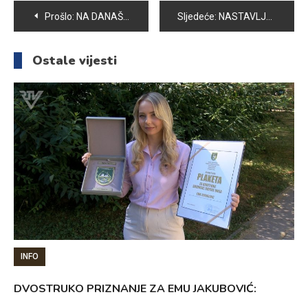
Navigacija
Prošlo:
NA DANAŠNJI DAN PRIJE 41 GODINU SARAJEVO JE BILO CENTAR SVIJETA
Sljedeće:
NASTAVLJENE UTAKMICE 27. TRADICIONALNOG MALONOGOMETNOG TURNIRA “VOGOŠĆA 2025”
članaka
Ostale vijesti
INFO
DVOSTRUKO PRIZNANJE ZA EMU JAKUBOVIĆ: