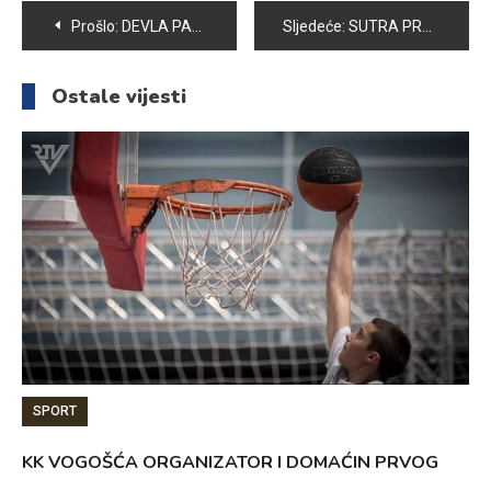
Navigacija
Prošlo:
DEVLA PANJETA DOBITNICA SREBRNE ZNAČKE UNIVERZITETA U SARAJEVU
Sljedeće:
SUTRA PROMOCIJA ROMANA FATIME IŠERIĆ “OSTANI I KAD RIJEČI UTIHNU”
članaka
Ostale vijesti
SPORT
KK VOGOŠĆA ORGANIZATOR I DOMAĆIN PRVOG