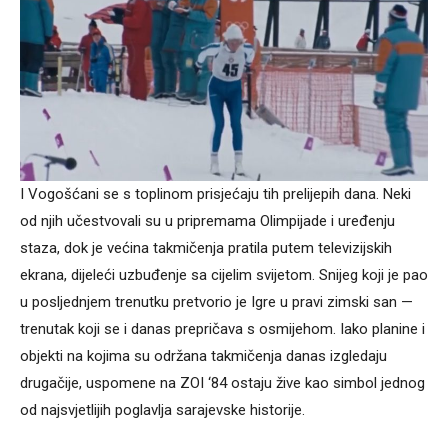
I Vogošćani se s toplinom prisjećaju tih prelijepih dana. Neki
od njih učestvovali su u pripremama Olimpijade i uređenju
staza, dok je većina takmičenja pratila putem televizijskih
ekrana, dijeleći uzbuđenje sa cijelim svijetom. Snijeg koji je pao
u posljednjem trenutku pretvorio je Igre u pravi zimski san —
trenutak koji se i danas prepričava s osmijehom. Iako planine i
objekti na kojima su održana takmičenja danas izgledaju
drugačije, uspomene na ZOI ‘84 ostaju žive kao simbol jednog
od najsvjetlijih poglavlja sarajevske historije.