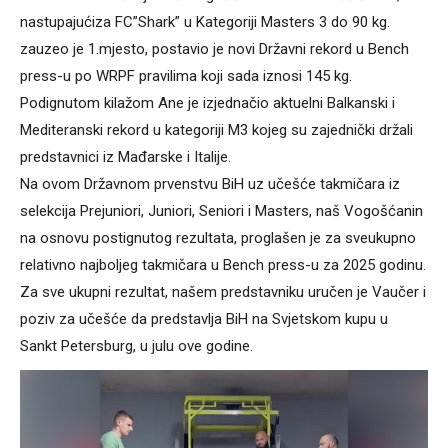
nastupajućiza FC”Shark” u Kategoriji Masters 3 do 90 kg.
zauzeo je 1.mjesto, postavio je novi Državni rekord u Bench
press-u po WRPF pravilima koji sada iznosi 145 kg.
Podignutom kilažom Ane je izjednačio aktuelni Balkanski i
Mediteranski rekord u kategoriji M3 kojeg su zajednički držali
predstavnici iz Mađarske i Italije.
Na ovom Državnom prvenstvu BiH uz učešće takmičara iz
selekcija Prejuniori, Juniori, Seniori i Masters, naš Vogošćanin
na osnovu postignutog rezultata, proglašen je za sveukupno
relativno najboljeg takmičara u Bench press-u za 2025 godinu.
Za sve ukupni rezultat, našem predstavniku uručen je Vaučer i
poziv za učešće da predstavlja BiH na Svjetskom kupu u
Sankt Petersburg, u julu ove godine.