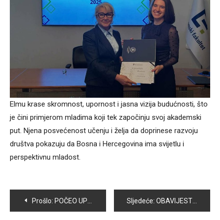
Elmu krase skromnost, upornost i jasna vizija budućnosti, što
je čini primjerom mladima koji tek započinju svoj akademski
put. Njena posvećenost učenju i želja da doprinese razvoju
društva pokazuju da Bosna i Hercegovina ima svijetlu i
perspektivnu mladost.
Navigacija
Prošlo:
POČEO UPIS PRVAČIĆA U VOGOŠĆANSKE OSNOVNE ŠKOLE
Sljedeće:
OBAVIJEST U VEZI POTPISIVANJA UGOVORA O STIPENDIRANJU UČENIKA I STUDENATA U ŠKOLSKOJ/AKADEMSKOJ 2025/2026. GODINI