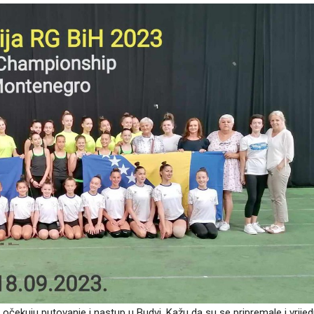
očekuju putovanje i nastup u Budvi. Kažu da su se pripremale i vrije