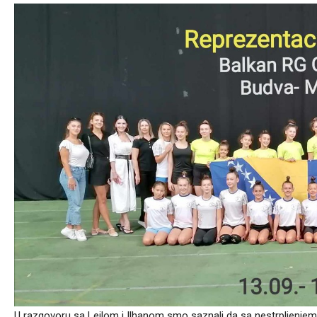
U razgovoru sa Lejlom i Ilhanom smo saznali da sa nestrpljenjem 