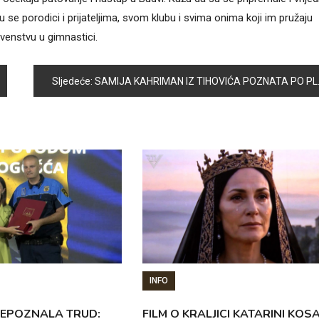
u se porodici i prijateljima, svom klubu i svima onima koji im pružaju
venstvu u gimnastici.
Sljedeće:
SAMIJA KAHRIMAN IZ TIHOVIĆA POZNATA PO PLETENJU VUNENIH ČARAPA
INFO
REPOZNALA TRUD:
FILM O KRALJICI KATARINI KOS