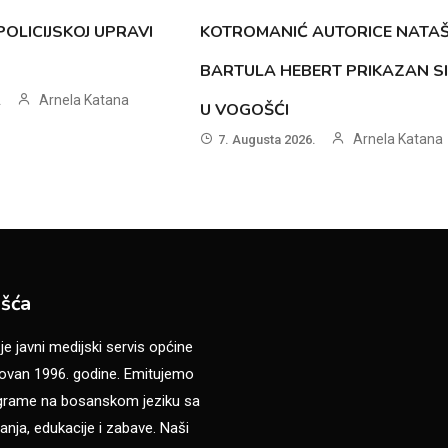
OLICIJSKOJ UPRAVI
KOTROMANIĆ AUTORICE NATA
BARTULA HEBERT PRIKAZAN S
Arnela Katana
.
U VOGOŠĆI
Arnela Katana
7. Augusta 2026.
šća
 javni medijski servis općine
van 1996. godine. Emitujemo
ograme na bosanskom jeziku sa
anja, edukacije i zabave. Naši