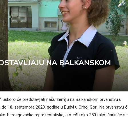
EDSTAVLJAJU NA BALKANSKOM
mp“ uskoro će predstavljati našu zemlju na Balkanskom prvenstvu u
. do 18. septembra 2023. godine u Budvi u Crnoj Gori. Na prvenstvu ć
sko-hercegovačke reprezentativke, a među oko 250 takmičarki će se