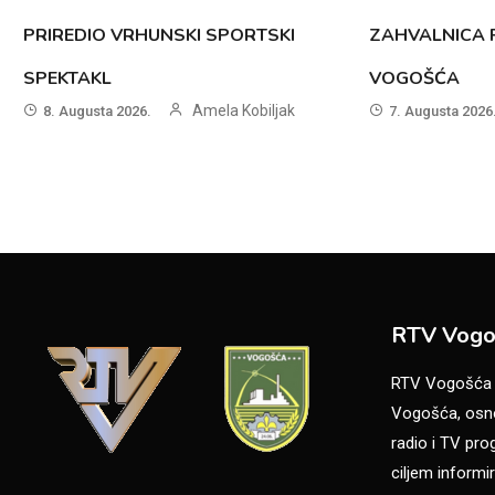
PRIREDIO VRHUNSKI SPORTSKI
ZAHVALNICA P
SPEKTAKL
VOGOŠĆA
Amela Kobiljak
8. Augusta 2026.
7. Augusta 2026
RTV Vogo
RTV Vogošća je
Vogošća, osno
radio i TV pr
ciljem informir