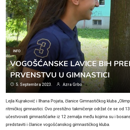
INFO
VOGOŠĆANSKE LAVICE BIH PR
PRVENSTVU U GIMNASTICI
5. Septembra 2023.
Azra Grbo
Lejla Kujraković i Ilhana Pojata, članice Gimnastičkog kluba „Oli
ritmičkoj gimnastici. Ovo prestižno takmičenje održat će se od 13
učestvovati gimnastičarke iz 12 zemalja među kojima su i bosan
predstaviti i članice vogošćanskog gimnastičkog kluba.