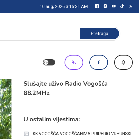
10 aug, 2026
3:15:32 AM
Pretraga:
Slušajte uživo Radio Vogošća
88.2MHz
U ostalim vijestima:
KK VOGOŠĆA VOGOŠĆANIMA PRIREDIO VRHUNSKI