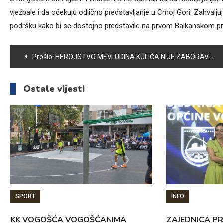
vježbale i da očekuju odlično predstavljanje u Crnoj Gori. Zahvaljuj
podršku kako bi se dostojno predstavile na prvom Balkanskom pr
Navigacija
Prošlo:
HEROJSTVO MEVLUDINA KULIĆA NIJE ZABORAVLJENO
članaka
Ostale vijesti
SPORT
INFO
KK VOGOŠĆA VOGOŠĆANIMA
ZAJEDNICA P