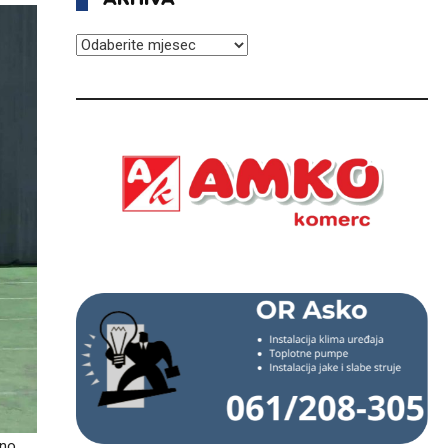
ARHIVA
dno