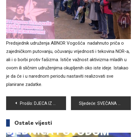
Predsjednik udruženja ABNOR Vogošća nadahnuto priča o
zajedničkom putovanju, očuvanju vrijednosti i tekovina NOR-a,
ali i o borbi protiv fašizma. Ističe važnost aktivizma mladih u
ovom ili sličnim udruženjima okupljenih oko iste ideje. Istakao
je da će i u narednom periodu nastaviti realizovati sve
planirane zadatke.
Navigacija
Prošlo:
DJECA IZ VRTIĆA „TREŠNJICA“ POSJETILA VOGOŠĆANSKU BIBLIOTEKU
Sljedeće:
SVEČANA PROMOCIJA DIPLOMANATA I MAGISTRANATA NA FAKULTETU ZA UPRAVU U VOGOŠĆI
članaka
Ostale vijesti