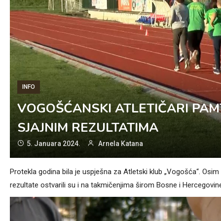
INFO
VOGOŠĆANSKI ATLETIČARI PAM
SJAJNIM REZULTATIMA
5. Januara 2024.
Arnela Katana
Protekla godina bila je uspješna za Atletski klub „Vogošća“. Osi
rezultate ostvarili su i na takmičenjima širom Bosne i Hercegovin