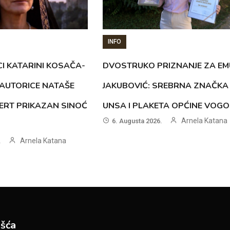
INFO
CI KATARINI KOSAČA-
DVOSTRUKO PRIZNANJE ZA EM
AUTORICE NATAŠE
JAKUBOVIĆ: SREBRNA ZNAČKA
ERT PRIKAZAN SINOĆ
UNSA I PLAKETA OPĆINE VOG
Arnela Katana
6. Augusta 2026.
Arnela Katana
.
šća