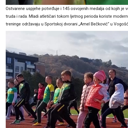
Ostvarene uspjehe potvrđuje i 145 osvojenih medalja od kojih je v
truda i rada. Mladi atletičari tokom ljetnog perioda koriste mo
treninge održavaju u Sportskoj dvorani „Amel Bečković“ u Vogošć