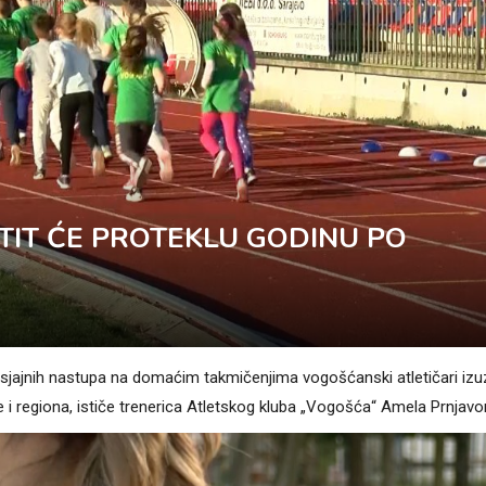
TIT ĆE PROTEKLU GODINU PO
m sjajnih nastupa na domaćim takmičenjima vogošćanski atletičari iz
e i regiona, ističe trenerica Atletskog kluba „Vogošća“ Amela Prnjavo