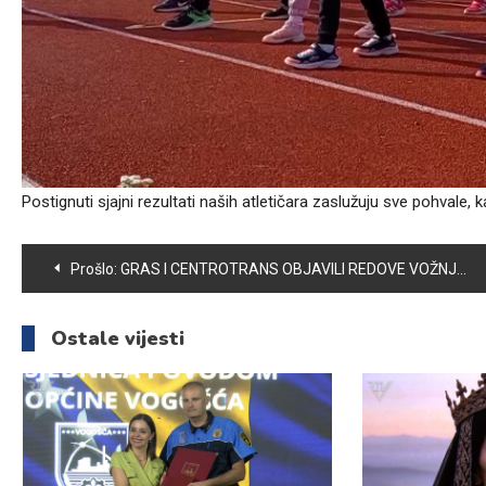
Postignuti sjajni rezultati naših atletičara zaslužuju sve pohvale, k
Navigacija
Prošlo:
GRAS I CENTROTRANS OBJAVILI REDOVE VOŽNJI, NAKON ŠTO JE USPOSTAVLJEN BESPLATAN JAVNI PREVOZ U NOĆNIM SATIMA
članaka
Ostale vijesti