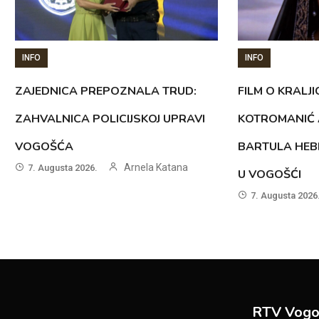
INFO
INFO
ZAJEDNICA PREPOZNALA TRUD:
FILM O KRALJI
ZAHVALNICA POLICIJSKOJ UPRAVI
KOTROMANIĆ 
VOGOŠĆA
BARTULA HEB
Arnela Katana
7. Augusta 2026.
U VOGOŠĆI
7. Augusta 2026
RTV Vogo