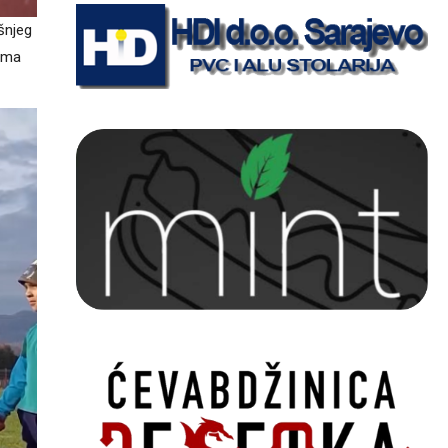
šnjeg
cima