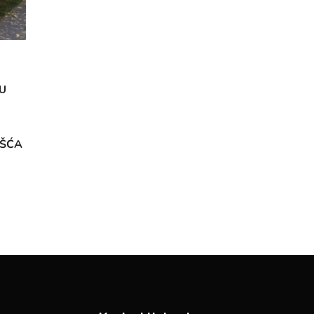
U
OŠĆA