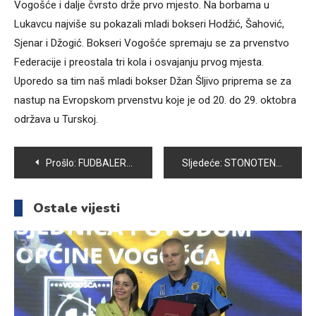
Vogošće i dalje čvrsto drže prvo mjesto. Na borbama u
Lukavcu najviše su pokazali mladi bokseri Hodžić, Šahović,
Sjenar i Džogić. Bokseri Vogošće spremaju se za prvenstvo
Federacije i preostala tri kola i osvajanju prvog mjesta.
Uporedo sa tim naš mladi bokser Džan Šljivo priprema se za
nastup na Evropskom prvenstvu koje je od 20. do 29. oktobra
održava u Turskoj.
Navigacija
Prošlo:
FUDBALERI UNISA DEKLASIRALI BOJNIK
Sljedeće:
STONOTENISERI VOGOŠĆE DVOSTRUKOM POBJEDOM ZAPOČELI NOVU SEZONU U PREMIJER LIGI BIH
članaka
Ostale vijesti