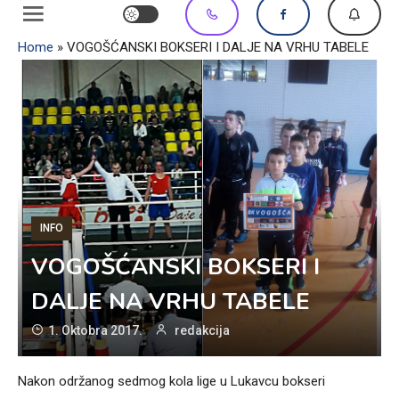
Home
»
VOGOŠĆANSKI BOKSERI I DALJE NA VRHU TABELE
INFO
VOGOŠĆANSKI BOKSERI I
DALJE NA VRHU TABELE
1. Oktobra 2017.
redakcija
Nakon održanog sedmog kola lige u Lukavcu bokseri