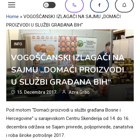
Home
»
VOGOŠĆANSKI IZLAGAČI NA SAJMU „DOMAĆI
PROIZVODI U SLUŽBI GRAĐANA BIH“
INFO
VOGOŠĆANSKI IZLAGAČI NA
SAJMU „DOMAĆI PROIZVODI
U SLUŽBI GRAĐANA BIH“
15. Decembra 2017.
Azra Grbo
Pod motom “Domaći proizvodi u službi građana Bosne i
Hercegovine” u sarajevskom Centru Skenderija od 14. do 16.
decembra održava se Sajam privrede, poljoprivrede, zanatstva
i roba široke potrošnje 2017.