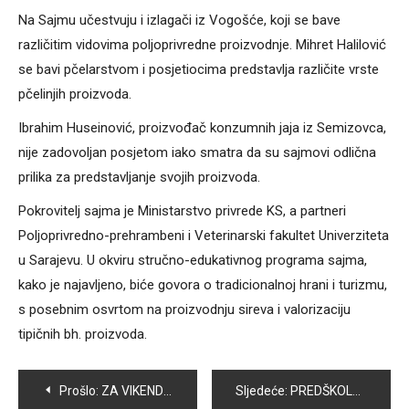
Na Sajmu učestvuju i izlagači iz Vogošće, koji se bave
različitim vidovima poljoprivredne proizvodnje. Mihret Halilović
se bavi pčelarstvom i posjetiocima predstavlja različite vrste
pčelinjih proizvoda.
Ibrahim Huseinović, proizvođač konzumnih jaja iz Semizovca,
nije zadovoljan posjetom iako smatra da su sajmovi odlična
prilika za predstavljanje svojih proizvoda.
Pokrovitelj sajma je Ministarstvo privrede KS, a partneri
Poljoprivredno-prehrambeni i Veterinarski fakultet Univerziteta
u Sarajevu. U okviru stručno-edukativnog programa sajma,
kako je najavljeno, biće govora o tradicionalnoj hrani i turizmu,
s posebnim osvrtom na proizvodnju sireva i valorizaciju
tipičnih bh. proizvoda.
Navigacija
Prošlo:
ZA VIKEND BROJNI SPORTSKI DOGAĐAJI I HUMANITARNE AKCIJE ZA POMOĆ U LIJEČENJU NEJLE ALIBAŠIĆ
Sljedeće:
PREDŠKOLSKI DISPANZER DOMA ZDRAVLJA VOGOŠĆA: POVEĆAN BROJ PACIJENATA