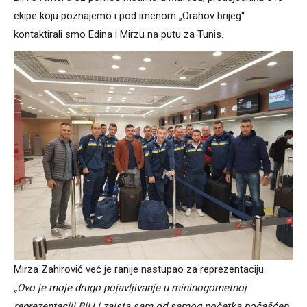
ekipe koju poznajemo i pod imenom „Orahov brijeg“
kontaktirali smo Edina i Mirzu na putu za Tunis.
Mirza Zahirović već je ranije nastupao za reprezentaciju.
„Ovo je moje drugo pojavljivanje u mininogometnoj
reprezentaciji BiH i zaista sam od samog početka počašćen