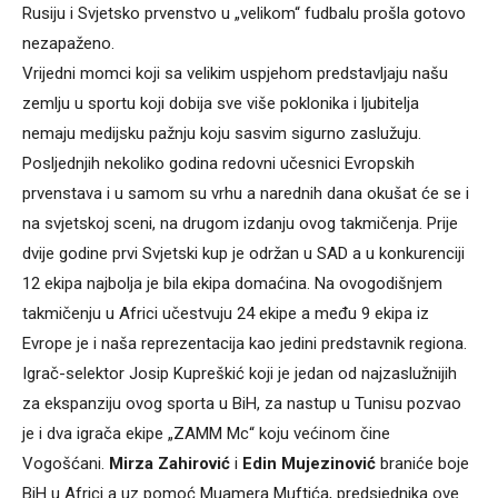
Rusiju i Svjetsko prvenstvo u „velikom“ fudbalu prošla gotovo
nezapaženo.
Vrijedni momci koji sa velikim uspjehom predstavljaju našu
zemlju u sportu koji dobija sve više poklonika i ljubitelja
nemaju medijsku pažnju koju sasvim sigurno zaslužuju.
Posljednjih nekoliko godina redovni učesnici Evropskih
prvenstava i u samom su vrhu a narednih dana okušat će se i
na svjetskoj sceni, na drugom izdanju ovog takmičenja. Prije
dvije godine prvi Svjetski kup je održan u SAD a u konkurenciji
12 ekipa najbolja je bila ekipa domaćina. Na ovogodišnjem
takmičenju u Africi učestvuju 24 ekipe a među 9 ekipa iz
Evrope je i naša reprezentacija kao jedini predstavnik regiona.
Igrač-selektor Josip Kupreškić koji je jedan od najzaslužnijih
za ekspanziju ovog sporta u BiH, za nastup u Tunisu pozvao
je i dva igrača ekipe „ZAMM Mc“ koju većinom čine
Vogošćani.
Mirza Zahirović
i
Edin Mujezinović
braniće boje
BiH u Africi a uz pomoć Muamera Muftića, predsjednika ove