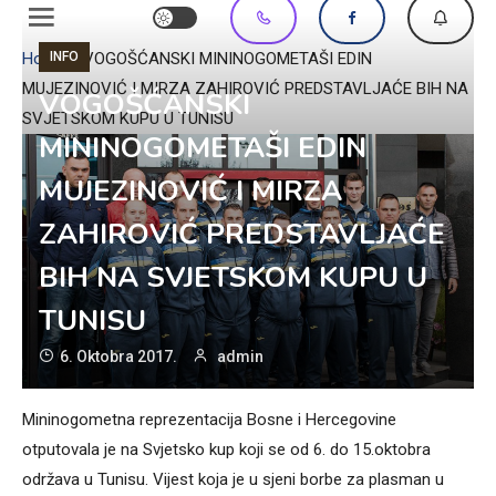
INFO
Home
»
VOGOŠĆANSKI MININOGOMETAŠI EDIN
MUJEZINOVIĆ I MIRZA ZAHIROVIĆ PREDSTAVLJAĆE BIH NA
VOGOŠĆANSKI
SVJETSKOM KUPU U TUNISU
MININOGOMETAŠI EDIN
MUJEZINOVIĆ I MIRZA
ZAHIROVIĆ PREDSTAVLJAĆE
BIH NA SVJETSKOM KUPU U
TUNISU
6. Oktobra 2017.
admin
Mininogometna reprezentacija Bosne i Hercegovine
otputovala je na Svjetsko kup koji se od 6. do 15.oktobra
održava u Tunisu. Vijest koja je u sjeni borbe za plasman u