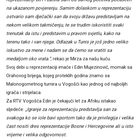
na ukazanom povjerenju. Samim dolaskom u reprezentaciju
ostvario sam dječački san da svoju državu predstavljam na
nekom velikom takmičenju, te se trudim iskoristiti svaki
trenutak da istu i predstavim u pravom svjetlu, kako na
terenu tako i van njega. Odlazak u Tunis je još jedno veliko
iskustvo za mene i nadam se da ćemo se vratiti sa
medaljom oko vrata.“
, rekao je Mirza za našu kuću.
Svoj debi u reprezentaciji imaće i Edin Mujezinović, momak sa
Orahovog brijega, kojeg proteklih godina znamo sa
Malonogometnog turnira u Vogošći kao jednog od najboljih
igrača i strijelaca.
Za RTV Vogošća Edin je čekajući let za Afriku istakao
sljedeće:
„Igranje za reprezentaciju predstavlja san za
svakoga ko se iole bavi sportom tako da je privilegija i velika
čast nositi dres reprezentacije Bosne i Hercegovine ali u isto
vrijeme i velika odgovornost.