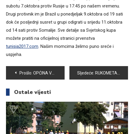
subotu 7.oktobra protiv Rusije u 17:45 po našem vremenu.
Drugi protivnik im je Brazil u ponedjeljak 9.oktobra od 19 sati
dok će posljednji susret u grupi odigrati u srijedu 11.oktobra
od 14 sati protiv Somalije. Sve detalje sa Svjetskog kupa
možete pratiti na oficijelnoj stranici prvenstva
tunisia2017.com
. Našim momcima želimo puno sreće i
uspjeha.
Navigacija
Prošlo:
OPĆINA VOGOŠĆA : U ŠKOLSKOJ/AKADEMSKOJ 2017./2018. DODJELIĆE SE 183 STIPENDIJE
Sljedeće:
RUKOMETAŠI VOGOŠĆE SLAVILI PROTIV NEUGODNE DERVENTE REZULTATOM 26:23
članaka
Ostale vijesti