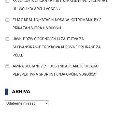
KK VOGOŠĆA ORGANIZATOR I DOMAĆIN PRVOG TURNIRA U
ULIČNOJ KOŠARCI U VOGOŠĆI
FILM O KRALJICI KATARINI KOSAČA-KOTROMANIĆ BIĆE
PRIKAZAN SUTRA U VOGOŠĆI
JAVNI POZIV O PODNOŠENJU ZAHTJEVA ZA
SUFINANSIRANJE TROŠKOVA KUPOVINE PRIHRANE ZA
PČELE
AMINA SULJANOVIĆ – DOBITNICA PLAKETE “MLADA I
PERSPEKTIVNA SPORTISTKINJA OPĆINE VOGOŠĆA”
ARHIVA
ARHIVA