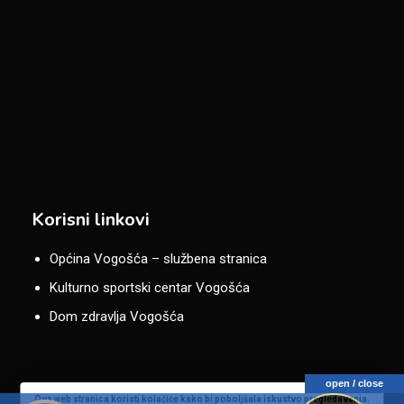
Korisni linkovi
Općina Vogošća – službena stranica
Kulturno sportski centar Vogošća
Dom zdravlja Vogošća
open / close
Ova web stranica koristi kolačiće kako bi poboljšala iskustvo pregledavanja.