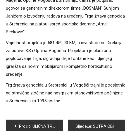
Načelnik Općine Vogošća Edin Smajić danas je potpisao
ugovor sa generalnim direktorom firme „BOSMAN“ Sunijom
Jahićem o izvođenju radova na uređenju Trga žrtava genocida
u Srebrenici na platou ispred sportske dvorane „Amel
Bečković“.
Vrijednost projekta je 581.459,90 KM, a investitori su Direkcija
za puteve KS i Općina Vogošća. Projektom je planirano
popločavanje Trga, izgradnja dvije fontane kao i dječijeg
igrališta sa novim mobilijarom i kompletno hortikulturno
uređenje.
Trg žrtava genocida u Srebrenici u Vogošći trajni je podsjetnik
na stravične zločine nad nesrpskim stanovništvom počinjene
u Srebrenici jula 1995.godine.
Navigacija
Prošlo:
ULIČNA TRKA ZA MLADE OKUPILA VELIKI BROJ UČESNIKA
Sljedeće:
SUTRA OBILJEŽAVANJE 24. GODIŠNJICE „BITKE ZA ORLIĆ“