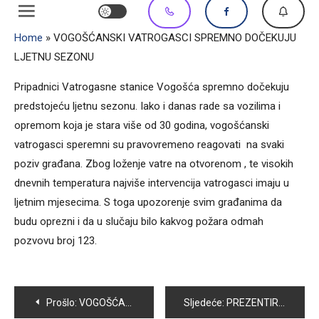
Home
»
VOGOŠĆANSKI VATROGASCI SPREMNO DOČEKUJU
LJETNU SEZONU
Pripadnici Vatrogasne stanice Vogošća spremno dočekuju
predstojeću ljetnu sezonu. Iako i danas rade sa vozilima i
opremom koja je stara više od 30 godina, vogošćanski
vatrogasci speremni su pravovremeno reagovati na svaki
poziv građana. Zbog loženje vatre na otvorenom , te visokih
dnevnih temperatura najviše intervencija vatrogasci imaju u
ljetnim mjesecima. S toga upozorenje svim građanima da
budu oprezni i da u slučaju bilo kakvog požara odmah
pozvovu broj 123.
Navigacija
Prošlo:
VOGOŠĆANI PORUČILI: PRIJEDORSKE ŽRTVE NE SMIJU BITI ZABORAVLJENE!
Sljedeće:
PREZENTIRAN PROJEKAT IZGRADNJE KOLEKTORA I GLAVNOG PREČISTAČA