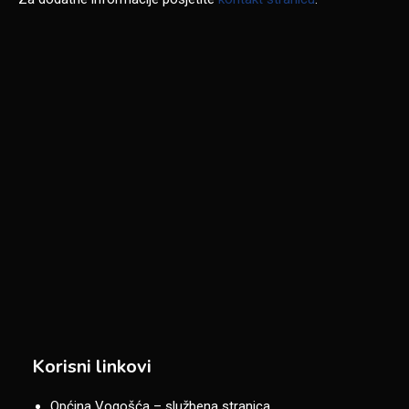
Korisni linkovi
Općina Vogošća – službena stranica