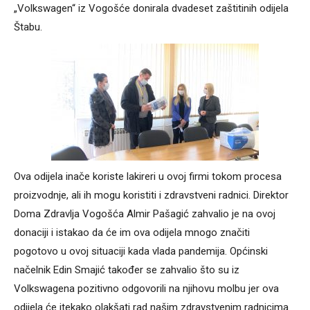
„Volkswagen“ iz Vogošće donirala dvadeset zaštitinih odijela
Štabu.
Ova odijela inače koriste lakireri u ovoj firmi tokom procesa
proizvodnje, ali ih mogu koristiti i zdravstveni radnici. Direktor
Doma Zdravlja Vogošća Almir Pašagić zahvalio je na ovoj
donaciji i istakao da će im ova odijela mnogo značiti
pogotovo u ovoj situaciji kada vlada pandemija. Općinski
načelnik Edin Smajić također se zahvalio što su iz
Volkswagena pozitivno odgovorili na njihovu molbu jer ova
odijela će itekako olakšati rad našim zdravstvenim radnicima