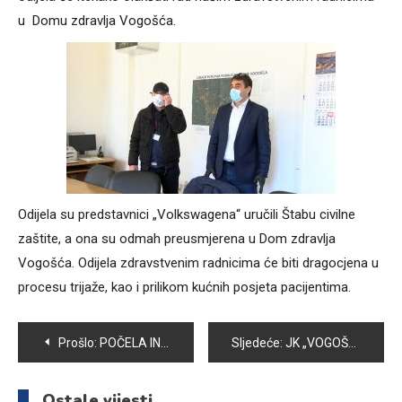
u Domu zdravlja Vogošća.
Odijela su predstavnici „Volkswagena“ uručili Štabu civilne
zaštite, a ona su odmah preusmjerena u Dom zdravlja
Vogošća. Odijela zdravstvenim radnicima će biti dragocjena u
procesu trijaže, kao i prilikom kućnih posjeta pacijentima.
Navigacija
Prošlo:
POČELA INSPEKCIJSKA KONTROLA PČELINJAKA, OBAVEZNE PREVENTIVNE I DIJAGNOSTIČKE MJERE ZA ZAŠTITU ZDRAVLJA PČELINJIH ZAJEDNICA
Sljedeće:
JK „VOGOŠĆA“: U VRIJEME PANDEMIJE INDIVIDUALNI TRENINZI ZAMIJENILI SU GRUPNE
članaka
Ostale vijesti