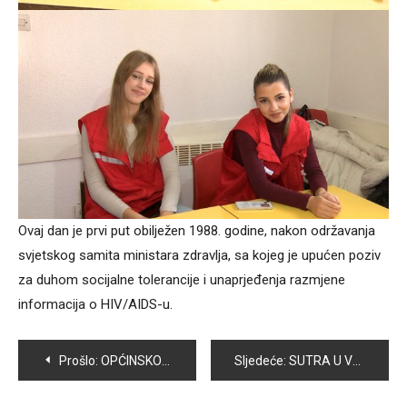
Ovaj dan je prvi put obilježen 1988. godine, nakon održavanja
svjetskog samita ministara zdravlja, sa kojeg je upućen poziv
za duhom socijalne tolerancije i unaprjeđenja razmjene
informacija o HIV/AIDS-u.
Navigacija
Prošlo:
OPĆINSKO VIJEĆE VOGOŠĆA ODRŽALO KONSTITUIRAJUĆU SJEDNICU U NOVOM SAZIVU, IZABRAN NOVI PREDSJEDAVAJUĆI I ZAMJENICI
Sljedeće:
SUTRA U VOGOŠĆI PROMOCIJA KNJIGE „OČIMA VOJNIKA“ AUTORA NOGO MUHAMEDA
članaka