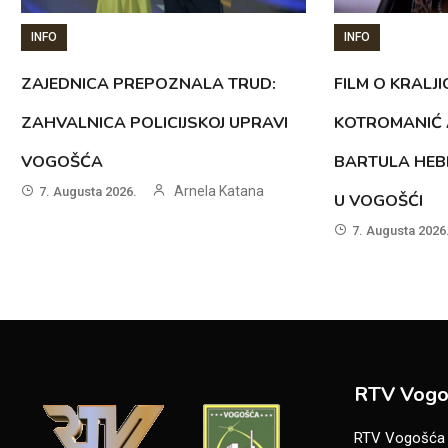
INFO
INFO
ZAJEDNICA PREPOZNALA TRUD:
FILM O KRALJI
ZAHVALNICA POLICIJSKOJ UPRAVI
KOTROMANIĆ 
VOGOŠĆA
BARTULA HEB
Arnela Katana
7. Augusta 2026.
U VOGOŠĆI
7. Augusta 2026
RTV Vogo
RTV Vogošća je