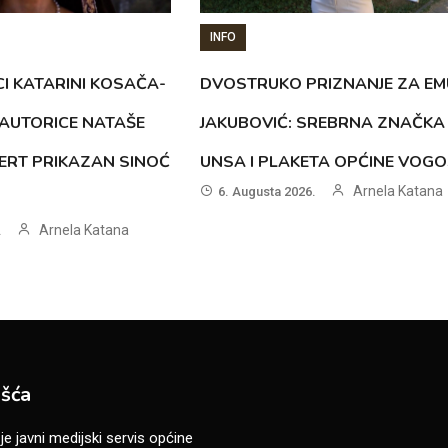
INFO
CI KATARINI KOSAČA-
DVOSTRUKO PRIZNANJE ZA EM
AUTORICE NATAŠE
JAKUBOVIĆ: SREBRNA ZNAČKA
ERT PRIKAZAN SINOĆ
UNSA I PLAKETA OPĆINE VOG
Arnela Katana
6. Augusta 2026.
Arnela Katana
.
šća
 javni medijski servis općine