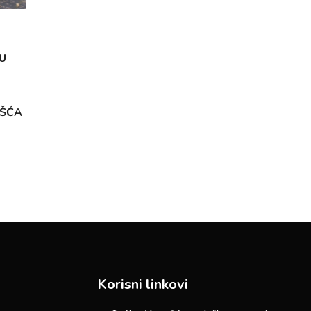
U
OŠĆA
Korisni linkovi