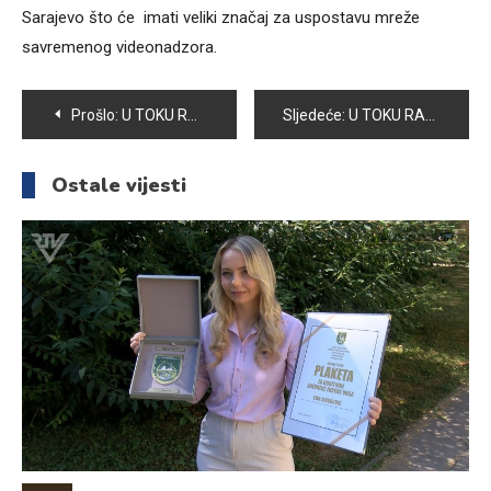
Sarajevo što će imati veliki značaj za uspostavu mreže
savremenog videonadzora.
Navigacija
Prošlo:
U TOKU RADOVI NA IZGRADNJI REZERVOARA I PUMPNE STANICE POTUROVIĆI
Sljedeće:
U TOKU RADOVI NA IZGRADNJI REZERVOARA KRIVOGLAVCI I I KRIVOGLAVCI II
članaka
Ostale vijesti