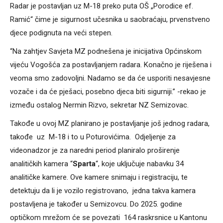
Radar je postavljan uz M-18 preko puta OŠ „Porodice ef.
Ramić“ čime je sigurnost učesnika u saobraćaju, prvenstveno
djece podignuta na veći stepen.
“Na zahtjev Savjeta MZ podnešena je inicijativa Općinskom
vijeću Vogošća za postavljanjem radara. Konačno je riješena i
veoma smo zadovoljni. Nadamo se da će usporiti nesavjesne
vozače i da će pješaci, posebno djeca biti sigurniji.” -rekao je
između ostalog Nermin Rizvo, sekretar NZ Semizovac.
Takođe u ovoj MZ planirano je postavljanje još jednog radara,
takođe uz M-18 i to u Poturovićima. Odjeljenje za
videonadzor je za naredni period planiralo proširenje
analitičkih kamera “
Sparta
“, koje uključuje nabavku 34
analitičke kamere. Ove kamere snimaju i registraciju, te
detektuju da li je vozilo registrovano, jedna takva kamera
postavljena je također u Semizovcu. Do 2025. godine
optičkom mrežom će se povezati 164 raskrsnice u Kantonu