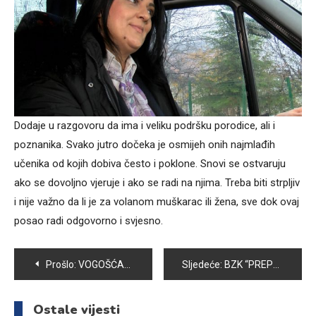
Dodaje u razgovoru da ima i veliku podršku porodice, ali i
poznanika. Svako jutro dočeka je osmijeh onih najmlađih
učenika od kojih dobiva često i poklone. Snovi se ostvaruju
ako se dovoljno vjeruje i ako se radi na njima. Treba biti strpljiv
i nije važno da li je za volanom muškarac ili žena, sve dok ovaj
posao radi odgovorno i svjesno.
Navigacija
Prošlo:
VOGOŠĆANSKI KOŠARKAŠI POBIJEDILI EKIPU VISOKOG REZULTATOM 68:65
Sljedeće:
BZK “PREPOROD” VOGOŠĆA ORGANIZUJE SVEČANU TRIBINU POVODOM DANA DRŽAVNOSTI BIH
članaka
Ostale vijesti