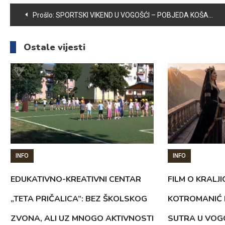
Navigacija
Prošlo:
SPORTSKI VIKEND U VOGOŠĆI – POBJEDA KOŠARKAŠA I PORAZI MLADIH RUKOMETAŠA I ODBOJKAŠICA VOGOŠĆE
članaka
Ostale vijesti
INFO
INFO
EDUKATIVNO-KREATIVNI CENTAR
FILM O KRALJI
„TETA PRIČALICA”: BEZ ŠKOLSKOG
KOTROMANIĆ 
ZVONA, ALI UZ MNOGO AKTIVNOSTI
SUTRA U VOG