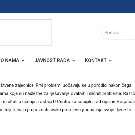
O NAMA
JAVNOST RADA
KONTAKT
uštvene zajednice. Prvi problemi uočavaju se u porodici nakon čega
ama koje su nadležne za rješavanje ovakvih i sličnih problema. Različi
 a rezultati u učenju izostaju.U Centru za socijalni rad općine Vogošća
roditelji trebaju prepoznati svaku promjenu ponašanja svoje djece te