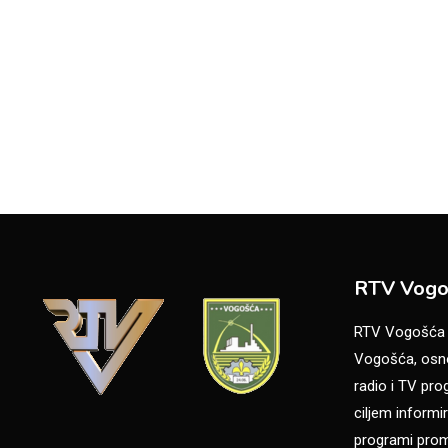
RTV Vogo
RTV Vogošća je
Vogošća, osno
radio i TV pr
ciljem informir
programi promo