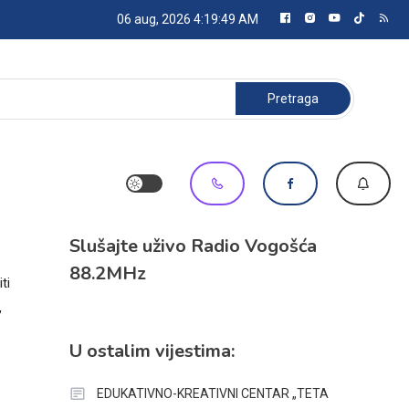
06 aug, 2026
4:19:49 AM
Pretraga:
Slušajte uživo Radio Vogošća
88.2MHz
ti
,
U ostalim vijestima:
EDUKATIVNO-KREATIVNI CENTAR „TETA