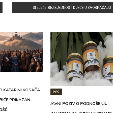
Sljedeće:
BEZBJEDNOST DJECE U SAOBRAĆAJU
CI KATARINI KOSAČA-
INFO
BIĆE PRIKAZAN
JAVNI POZIV O PODNOŠENJU
OŠĆI