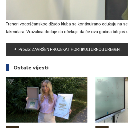
Treneri vogošćanskog džudo kluba se kontinuirano edukuju na semi
takmičara. Vražalica dodaje da očekuje da će ova godina biti još
Navigacija
Prošlo:
ZAVRŠEN PROJEKAT HORTIKULTURNOG UREĐENJA NA PODRUČJU OPĆINE VOGOŠĆA
članaka
Ostale vijesti