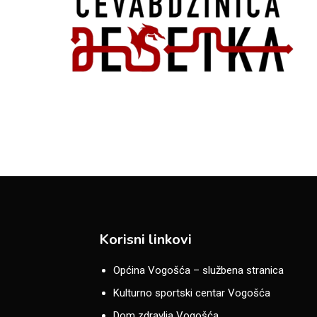
Korisni linkovi
Općina Vogošća – službena stranica
Kulturno sportski centar Vogošća
Dom zdravlja Vogošća