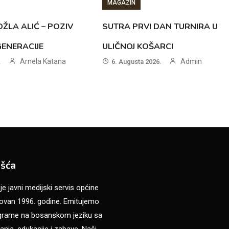
MAGAZIN
ŽLA ALIĆ – POZIV
SUTRA PRVI DAN TURNIRA U
GENERACIJE
ULIČNOJ KOŠARCI
Arnela Katana
Admin
.
6. Augusta 2026.
šća
 javni medijski servis općine
van 1996. godine. Emitujemo
ograme na bosanskom jeziku sa