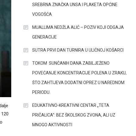
SREBRNA ZNAČKA UNSA I PLAKETA OPĆINE
VOGOŠĆA
MUALLIMA NEDŽLA ALIĆ – POZIV KOJI ODGAJA
GENERACIJE
SUTRA PRVI DAN TURNIRA U ULIČNOJ KOŠARCI
TOKOM SUNČANIH DANA ZABILJEŽENO
POVEĆANJE KONCENTRACIJE POLENA U ZRAKU,
ŠTO ZAHTIJEVA DODATNI OPREZ U NAREDNOM
PERIODU.
EDUKATIVNO-KREATIVNI CENTAR „TETA
dalje
u 120
PRIČALICA”: BEZ ŠKOLSKOG ZVONA, ALI UZ
ko
MNOGO AKTIVNOSTI