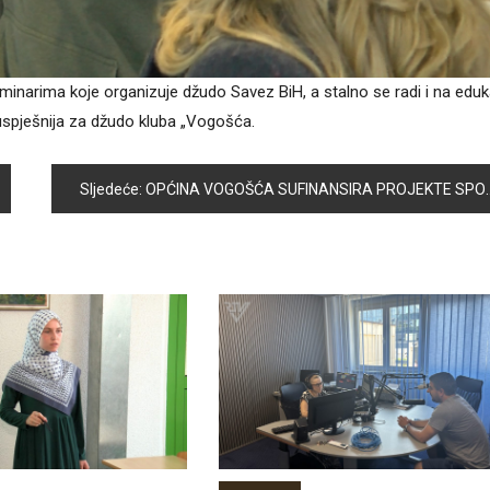
narima koje organizuje džudo Savez BiH, a stalno se radi i na eduka
 uspješnija za džudo kluba „Vogošća.
Sljedeće:
OPĆINA VOGOŠĆA SUFINANSIRA PROJEKTE SPORTSKIH UDRUŽENJA