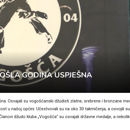
OŠLA GODINA USPJEŠNA
šna. Osvajali su vogošćanski džudisti zlatne, srebrene i bronzane me
nost u našoj općini. Učestvovali su na oko 30 takmičenja, a osvojili s
Članovi džudo kluba „Vogošća“ su osvajali državne medalje, a nekoli