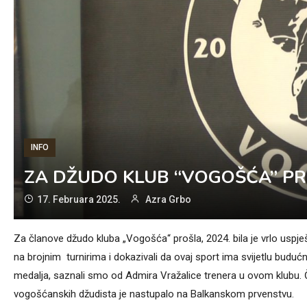
INFO
ZA DŽUDO KLUB “VOGOŠĆA” PR
17. Februara 2025.
Azra Grbo
Za članove džudo kluba „Vogošća“ prošla, 2024. bila je vrlo uspje
na brojnim turnirima i dokazivali da ovaj sport ima svijetlu buduć
medalja, saznali smo od Admira Vražalice trenera u ovom klubu. 
vogošćanskih džudista je nastupalo na Balkanskom prvenstvu.