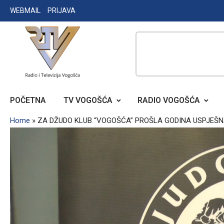
Skip
WEBMAIL
PRIJAVA
to
content
RADIO TELEVIZIJA VOGOŠĆA
POČETNA
TV VOGOŠĆA
RADIO VOGOŠĆA
Home
»
ZA DŽUDO KLUB “VOGOŠĆA” PROŠLA GODINA USPJEŠ