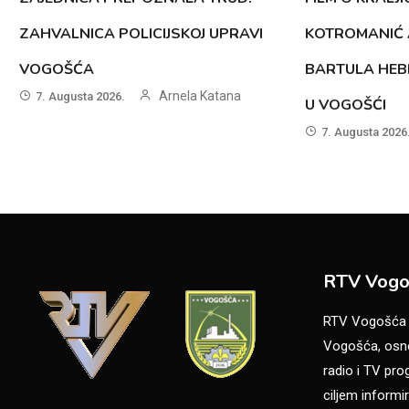
ZAHVALNICA POLICIJSKOJ UPRAVI
KOTROMANIĆ 
VOGOŠĆA
BARTULA HEB
Arnela Katana
7. Augusta 2026.
U VOGOŠĆI
7. Augusta 2026
RTV Vogo
RTV Vogošća je
Vogošća, osno
radio i TV pr
ciljem informir