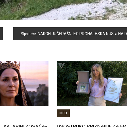
Sljedeće:
NAKON JUČERAŠNJEG PRONALASKA NUS-a NA DJEČIJEM IGRALIŠTU, IZ OPĆINSKOG ŠTABA CIVILNE ZAŠTITE JOŠ JEDNOM GRAĐANE POZIVAJU NA OPREZ I ODGOVORNOST
INFO
CI KATARINI KOSAČA-
DVOSTRUKO PRIZNANJE ZA EM