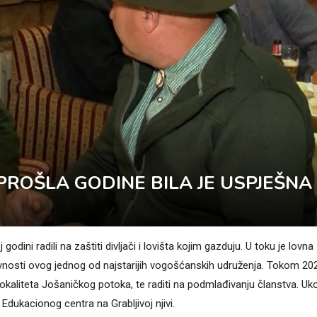
ROŠLA GODINE BILA JE USPJEŠNA
dini radili na zaštiti divljači i lovišta kojim gazduju. U toku je lovna
ivnosti ovog jednog od najstarijih vogošćanskih udruženja. Tokom 20
 lokaliteta Jošaničkog potoka, te raditi na podmlađivanju članstva. Uko
Edukacionog centra na Grabljivoj njivi.