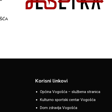
OŠĆA
Korisni linkovi
Općina Vogošća – službena stranica
Kulturno sportski centar Vogošća
Dom zdravlja Vogošća