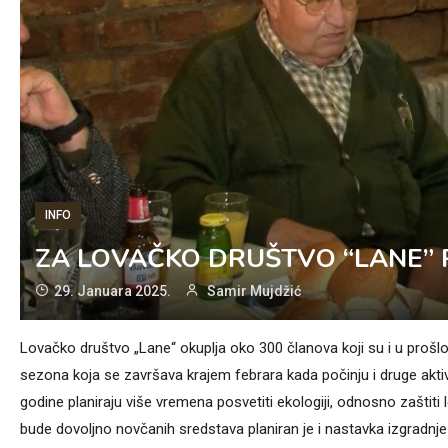
INFO
ZA LOVAČKO DRUŠTVO “LANE” P
29. Januara 2025.
Samir Mujdžić
Lovačko društvo „Lane“ okuplja oko 300 članova koji su i u prošloj go
sezona koja se završava krajem febrara kada počinju i druge akt
godine planiraju više vremena posvetiti ekologiji, odnosno zaštiti
bude dovoljno novčanih sredstava planiran je i nastavka izgradnje 