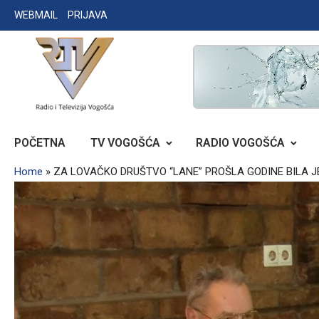
Skip
WEBMAIL
PRIJAVA
to
content
RADIO TELEVIZIJA VOGOŠĆA
POČETNA
TV VOGOŠĆA
RADIO VOGOŠĆA
Home
»
ZA LOVAČKO DRUŠTVO “LANE” PROŠLA GODINE BILA J