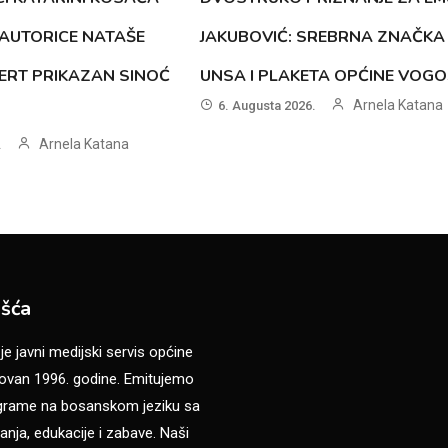
AUTORICE NATAŠE
JAKUBOVIĆ: SREBRNA ZNAČKA
ERT PRIKAZAN SINOĆ
UNSA I PLAKETA OPĆINE VOG
Arnela Katana
6. Augusta 2026.
Arnela Katana
.
šća
 javni medijski servis općine
van 1996. godine. Emitujemo
ograme na bosanskom jeziku sa
anja, edukacije i zabave. Naši