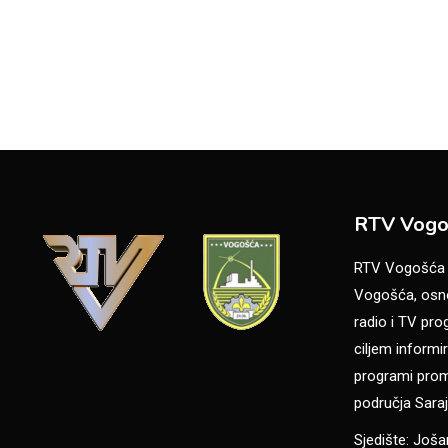
RTV Vogo
RTV Vogošća je
Vogošća, osno
radio i TV pr
ciljem informir
programi promo
područja Saraj
Sjedište: Još