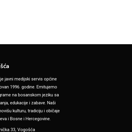
šća
 javni medijski servis općine
van 1996. godine. Emitujemo
ograme na bosanskom jeziku sa
anja, edukacije i zabave. Naši
višu kulturu, tradiciju i običaje
eva i Bosne i Hercegovine.
anička 33, Vogošća