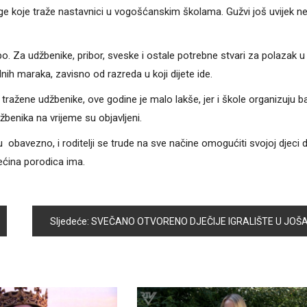
jige koje traže nastavnici u vogošćanskim školama. Gužvi još uvijek n
upo. Za udžbenike, pribor, sveske i ostale potrebne stvari za polazak 
lnih maraka, zavisno od razreda u koji dijete ide.
 tražene udžbenike, ove godine je malo lakše, jer i škole organizuju b
žbenika na vrijeme su objavljeni.
obavezno, i roditelji se trude na sve načine omogućiti svojoj djeci d
ećina porodica ima.
Sljedeće:
SVEČANO OTVORENO DJEČIJE IGRALIŠTE U JOŠANIČKOJ ULIC