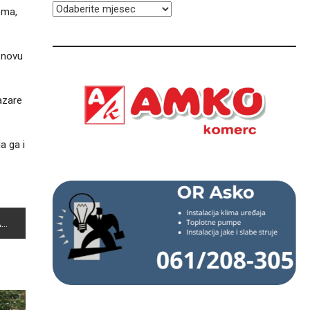
ARHIVA
ema,
u novu
azare
a ga i
I