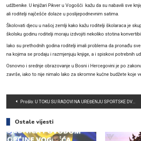
udžbenike. U knjižari Pikver u Vogošći kažu da su nabavili sve kn
ali roditelji najčešće dolaze u poslijepodnevnim satima.
Školovati djecu u našoj zemlji kako kažu roditelji školaraca je sk
školsku godinu roditelji moraju izdvojiti nekoliko stotina konvertibi
Iako su prethodnih godina roditelji imali problema da pronađu sve
na kojima se prodaju i razmjenjuju knjige, a i spiskovi potrebnih ud
Osnovno i srednje obrazovanje u Bosni i Hercegovini je po zakonu 
završe, iako to nije nimalo lako za skromne kućne budžete koje v
Navigacija
Prošlo:
U TOKU SU RADOVI NA UREĐENJU SPORTSKE DVORANE “AMEL BEČKOVIĆ”
članaka
Ostale vijesti