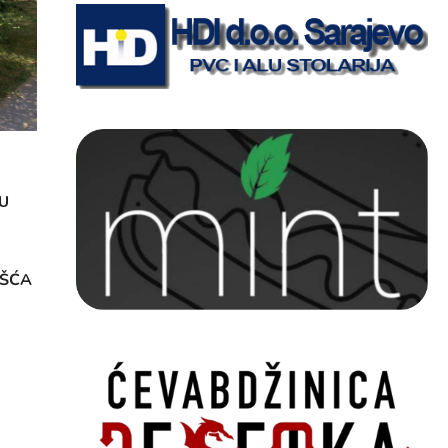
U
OŠĆA