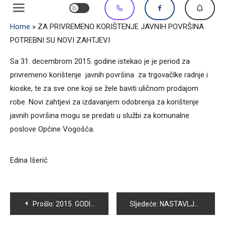
Home
»
ZA PRIVREMENO KORIŠTENJE JAVNIH POVRŠINA
POTREBNI SU NOVI ZAHTJEVI
Sa 31. decembrom 2015. godine istekao je je period za
privremeno korištenje javnih površina za trgovačlke radnje i
kioske, te za sve one koji se žele baviti uličnom prodajom
robe. Novi zahtjevi za izdavanjem odobrenja za korištenje
javnih površina mogu se predati u službi za komunalne
poslove Općine Vogošća.
Edina Išerić
Navigacija
Prošlo:
2015. GODINA BILA USPJEŠNA ZA JU KSC VOGOŠĆA
Sljedeće:
NASTAVLJA SE AKCIJA STERILIZACIJE I REGITRACIJE PASA NA PODRUČJU OPĆINE VOGOŠĆA