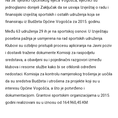
Na 38. sjednici Općinskog vijeća Vogošća, vijećnici su
jednoglasno donijeli Zaključak da se usvaja Izvještaj o radu i
finansijski izvještaj sportskih i ostalih udruženja koja se
finansiraju iz Budžeta Općine Vogošća za 2015. godinu.
Među 63 udruženja 29 ih je na sportskoj osnovi. U Izvještaju
posebna pažnja je usmjerena na rad sportskih udruženja.
Klubovi su ozbiljno pristupili procesu apliciranja na Javni poziv
i dostavili tražene dokumente Komisiji za raspodjelu
sredstava, a obavljeni su i pojedinačni razgovori između
klubova i resorne službe kako bi se otklonili određeni
nedostaci. Komisija za kontrolu namjenskog trošenja je uočila
da su sredstva Budžeta i utrošena za projekte koji su u
interesu Općine Vogošća, a što je potvrđeno i
dokumentacijom. Grantovi sportskim organizacijama u 2015.
godini realizovani su u iznosu od 164.960,45 KM.