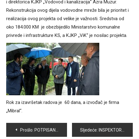
i direktorica KJKP „Vodovod i kanalizacija“ Azra Muzur.
Rekonstrukcija ovog dijela vodovodne mreže bila je prioritet i
realizacija ovog projekta od velike je važnosti. Sredstva od
oko 184.000 KM je obezbijedilo Ministarstvo komunalne
privrede i infrastrukture KS, a KJKP „ViK“ je nosilac projekta.
Rok za izavršetak radova je 60 dana, a izvođač je firma
„Mibral“.
Navigacija
Prošlo:
POTPISAN UGOVOR O NASTAVKU UREĐENJA KORITA JOŠANIČKOG POTOKA
Sljedeće:
INSPEKTORAT OPĆINE VOGOŠĆA: U PREDIZBORNOJ KAMPANJI POLITIČKI SUBJEKTI UGLAVNOM POŠTUJU ZAKON