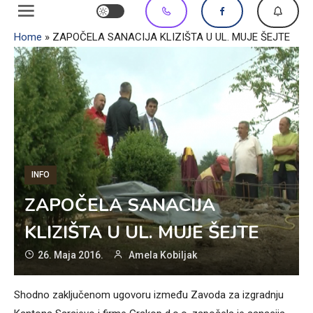
Home
»
ZAPOČELA SANACIJA KLIZIŠTA U UL. MUJE ŠEJTE
INFO
ZAPOČELA SANACIJA
KLIZIŠTA U UL. MUJE ŠEJTE
26. Maja 2016.
Amela Kobiljak
Shodno zaključenom ugovoru između Zavoda za izgradnju