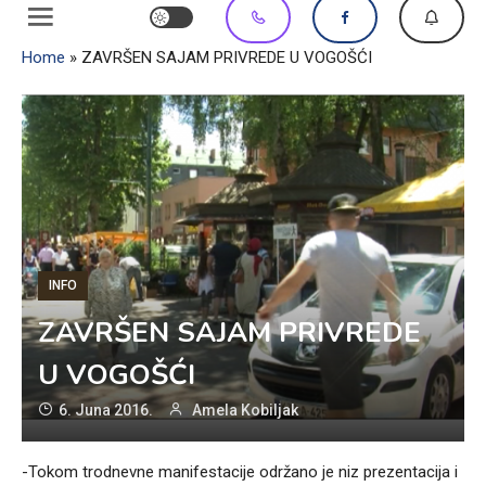
Home
»
ZAVRŠEN SAJAM PRIVREDE U VOGOŠĆI
INFO
ZAVRŠEN SAJAM PRIVREDE
U VOGOŠĆI
6. Juna 2016.
Amela Kobiljak
-Tokom trodnevne manifestacije održano je niz prezentacija i