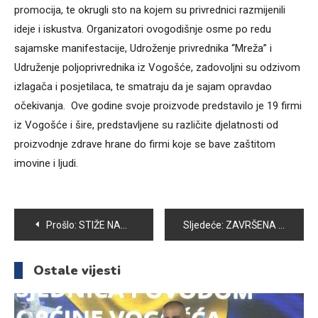
promocija, te okrugli sto na kojem su privrednici razmijenili
ideje i iskustva. Organizatori ovogodišnje osme po redu
sajamske manifestacije, Udroženje privrednika “Mreža” i
Udruženje poljoprivrednika iz Vogošće, zadovoljni su odzivom
izlagača i posjetilaca, te smatraju da je sajam opravdao
očekivanja. Ove godine svoje proizvode predstavilo je 19 firmi
iz Vogošće i šire, predstavljene su različite djelatnosti od
proizvodnje zdrave hrane do firmi koje se bave zaštitom
imovine i ljudi.
Navigacija
Prošlo:
STIŽE NAM DRAGI GOST MJESEC RAMAZAN
Sljedeće:
ZAVRŠENA XXVII SMOTRA KUD-ova KANTONA SARAJEVO
članaka
Ostale vijesti