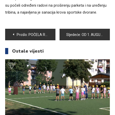
su počeli određeni radovi na proširenju parketa i na uređenju
tribina, a najavljena je sanacija krova sportske dvorane.
Navigacija
Prošlo:
POČELA REALIZACIJA PROJEKATA POSTAVLJANJA TABLI SA KUĆNIM BROJEVIMA, NAZIVIMA ULICE I TABLI SA NAZIVIMA AUTOBUSKIH STAJALIŠTA
Sljedeće:
OD 1. AUGUSTA UMANJENA CIJENA OTKUPA INDUSTRIJSKOG KRASTAVCA KORNIŠONA
članaka
Ostale vijesti