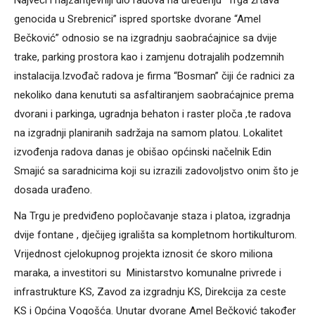
Najveći i najzahtjevniji dio radova na uređenju “Trga žrtava
genocida u Srebrenici” ispred sportske dvorane “Amel
Bečković” odnosio se na izgradnju saobraćajnice sa dvije
trake, parking prostora kao i zamjenu dotrajalih podzemnih
instalacija.Izvođač radova je firma “Bosman” čiji će radnici za
nekoliko dana kenututi sa asfaltiranjem saobraćajnice prema
dvorani i parkinga, ugradnja behaton i raster ploča ,te radova
na izgradnji planiranih sadržaja na samom platou. Lokalitet
izvođenja radova danas je obišao općinski načelnik Edin
Smajić sa saradnicima koji su izrazili zadovoljstvo onim što je
dosada urađeno.
Na Trgu je predviđeno popločavanje staza i platoa, izgradnja
dvije fontane , dječijeg igrališta sa kompletnom hortikulturom.
Vrijednost cjelokupnog projekta iznosit će skoro miliona
maraka, a investitori su Ministarstvo komunalne privrede i
infrastrukture KS, Zavod za izgradnju KS, Direkcija za ceste
KS i Općina Vogošća. Unutar dvorane Amel Bečković također