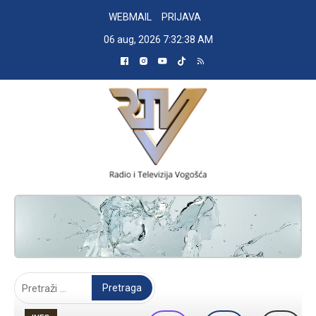
Skip
WEBMAIL
PRIJAVA
to
06 aug, 2026
7:32:39 AM
content
RADIO TELEVIZIJA VOGOŠĆA
Pretraga: