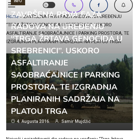
INFO
ZAVRŠENA PRVA FAZA
Home
»
ZAVRŠENA PRVA FAZA RADOVA NA UREĐENJU
RADOVA NA UREĐENJU
“TRGA ŽRTAVA GENOCIDA U SREBRENICI”. USKORO
ASFALTIRANJE SAOBRAĆAJNICE I PARKING PROSTORA, TE
“TRGA ŽRTAVA GENOCIDA U
IZGRADNJA PLANIRANIH SADRŽAJA NA PLATOU TRGA
SREBRENICI”. USKORO
ASFALTIRANJE
SAOBRAĆAJNICE I PARKING
PROSTORA, TE IZGRADNJA
PLANIRANIH SADRŽAJA NA
PLATOU TRGA
4. Augusta 2016.
Samir Mujdžić