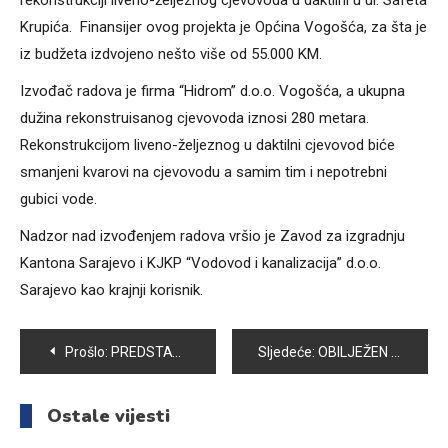
rekonstrukciji liveno-željeznog cjevovoda u daktilni u ul. Safeta
Krupića. Finansijer ovog projekta je Općina Vogošća, za šta je
iz budžeta izdvojeno nešto više od 55.000 KM.
Izvođač radova je firma “Hidrom” d.o.o. Vogošća, a ukupna
dužina rekonstruisanog cjevovoda iznosi 280 metara.
Rekonstrukcijom liveno-željeznog u daktilni cjevovod biće
smanjeni kvarovi na cjevovodu a samim tim i nepotrebni
gubici vode.
Nadzor nad izvođenjem radova vršio je Zavod za izgradnju
Kantona Sarajevo i KJKP “Vodovod i kanalizacija” d.o.o.
Sarajevo kao krajnji korisnik.
Navigacija
Prošlo:
PREDSTAVLJAMO VAM I-1 RAZRED OŠ “MIRSAD PRNJAVORAC” U VOGOŠĆI
Sljedeće:
OBILJEŽEN 6. APRIL – DAN OSLOBOĐENJA SARAJEVA
članaka
Ostale vijesti