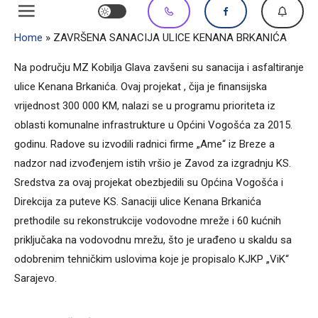
Home
»
ZAVRŠENA SANACIJA ULICE KENANA BRKANIĆA
Na području MZ Kobilja Glava zavšeni su sanacija i asfaltiranje
ulice Kenana Brkanića. Ovaj projekat , čija je finansijska
vrijednost 300 000 KM, nalazi se u programu prioriteta iz
oblasti komunalne infrastrukture u Općini Vogošća za 2015.
godinu. Radove su izvodili radnici firme „Ame“ iz Breze a
nadzor nad izvođenjem istih vršio je Zavod za izgradnju KS.
Sredstva za ovaj projekat obezbjedili su Općina Vogošća i
Direkcija za puteve KS. Sanaciji ulice Kenana Brkanića
prethodile su rekonstrukcije vodovodne mreže i 60 kućnih
priključaka na vodovodnu mrežu, što je urađeno u skaldu sa
odobrenim tehničkim uslovima koje je propisalo KJKP „ViK“
Sarajevo.