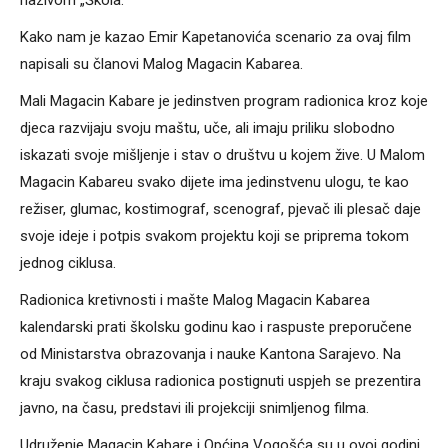
nazivom „Škola.“
Kako nam je kazao Emir Kapetanovića scenario za ovaj film
napisali su članovi Malog Magacin Kabarea.
Mali Magacin Kabare je jedinstven program radionica kroz koje
djeca razvijaju svoju maštu, uče, ali imaju priliku slobodno
iskazati svoje mišljenje i stav o društvu u kojem žive. U Malom
Magacin Kabareu svako dijete ima jedinstvenu ulogu, te kao
režiser, glumac, kostimograf, scenograf, pjevač ili plesač daje
svoje ideje i potpis svakom projektu koji se priprema tokom
jednog ciklusa.
Radionica kretivnosti i mašte Malog Magacin Kabarea
kalendarski prati školsku godinu kao i raspuste preporučene
od Ministarstva obrazovanja i nauke Kantona Sarajevo. Na
kraju svakog ciklusa radionica postignuti uspjeh se prezentira
javno, na času, predstavi ili projekciji snimljenog filma.
Udruženje Magacin Kabare i Općina Vogošća su u ovoj godini