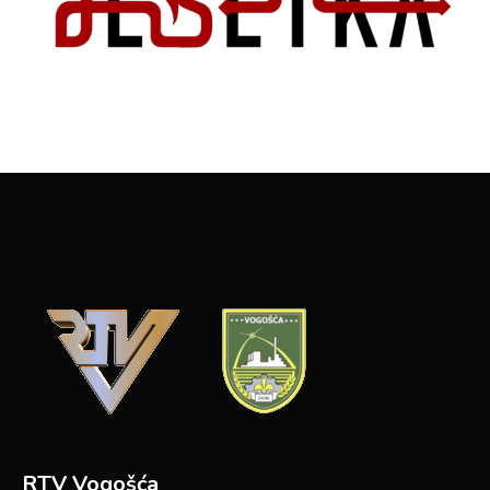
RTV Vogošća