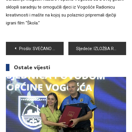
sklopili saradnju te omogućili djeci iz Vogošće Radionicu
kreativnosti i mašte na kojoj su polaznici pripremali dječiji
igrani film “Škola.”
Navigacija
Prošlo:
SVEČANO OTVOREN 11. “TURNIR PRIJATELJSTVA” U KOŠARCI „VOGOŠĆA 2016“
Sljedeće:
IZLOŽBA RUKOTVORINA U ORGANIZACIJI ASOCIJACIJE ŽENA SDA VOGOŠĆA
članaka
Ostale vijesti