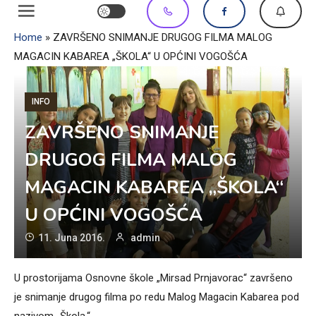
Home
»
ZAVRŠENO SNIMANJE DRUGOG FILMA MALOG
MAGACIN KABAREA „ŠKOLA“ U OPĆINI VOGOŠĆA
INFO
ZAVRŠENO SNIMANJE
DRUGOG FILMA MALOG
MAGACIN KABAREA „ŠKOLA“
U OPĆINI VOGOŠĆA
11. Juna 2016.
admin
U prostorijama Osnovne škole „Mirsad Prnjavorac“ završeno
je snimanje drugog filma po redu Malog Magacin Kabarea pod