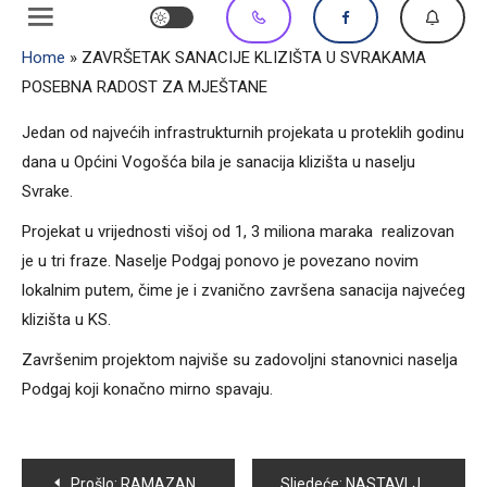
Home
»
ZAVRŠETAK SANACIJE KLIZIŠTA U SVRAKAMA
POSEBNA RADOST ZA MJEŠTANE
Jedan od najvećih infrastrukturnih projekata u proteklih godinu
dana u Općini Vogošća bila je sanacija klizišta u naselju
Svrake.
Projekat u vrijednosti višoj od 1, 3 miliona maraka realizovan
je u tri fraze. Naselje Podgaj ponovo je povezano novim
lokalnim putem, čime je i zvanično završena sanacija najvećeg
klizišta u KS.
Završenim projektom najviše su zadovoljni stanovnici naselja
Podgaj koji konačno mirno spavaju.
Navigacija
Prošlo:
RAMAZANSKI PAKETI ZA PORODICE SLABIJEG IMOVINSKOG STANJA
Sljedeće:
NASTAVLJENA REALIZACIJA KOMUNALNIH PROJEKATA U OPĆINI VOGOŠĆA