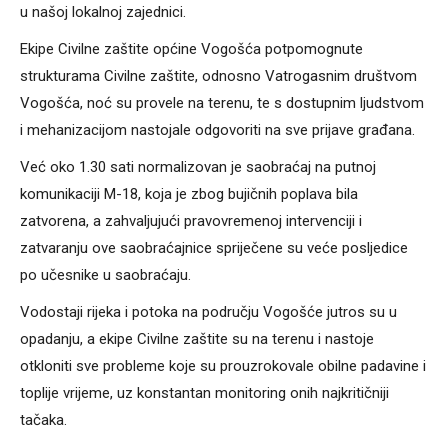
u našoj lokalnoj zajednici.
Ekipe Civilne zaštite općine Vogošća potpomognute
strukturama Civilne zaštite, odnosno Vatrogasnim društvom
Vogošća, noć su provele na terenu, te s dostupnim ljudstvom
i mehanizacijom nastojale odgovoriti na sve prijave građana.
Već oko 1.30 sati normalizovan je saobraćaj na putnoj
komunikaciji M-18, koja je zbog bujičnih poplava bila
zatvorena, a zahvaljujući pravovremenoj intervenciji i
zatvaranju ove saobraćajnice spriječene su veće posljedice
po učesnike u saobraćaju.
Vodostaji rijeka i potoka na području Vogošće jutros su u
opadanju, a ekipe Civilne zaštite su na terenu i nastoje
otkloniti sve probleme koje su prouzrokovale obilne padavine i
toplije vrijeme, uz konstantan monitoring onih najkritičniji
tačaka.