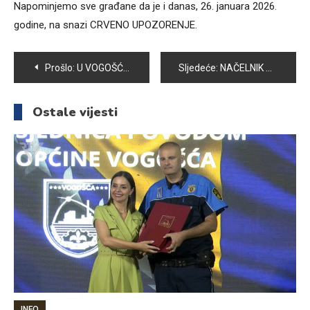
Napominjemo sve građane da je i danas, 26. januara 2026.
godine, na snazi CRVENO UPOZORENJE.
Navigacija
Prošlo:
U VOGOŠĆI OBILJEŽENA 84. GODIŠNJICA POLASKA IGMANSKOG MARŠA
Sljedeće:
NAČELNIK HASANOVIĆ ODRŽAO SASTANAK SA AMBASADOROM ŠVICARSKE U BIH
članaka
Ostale vijesti
INFO