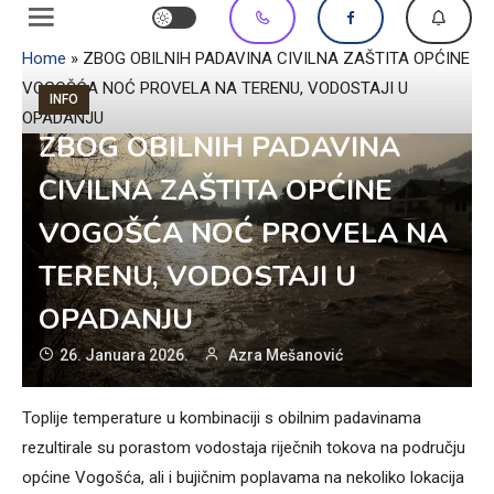
Home
»
ZBOG OBILNIH PADAVINA CIVILNA ZAŠTITA OPĆINE
VOGOŠĆA NOĆ PROVELA NA TERENU, VODOSTAJI U
INFO
OPADANJU
ZBOG OBILNIH PADAVINA
CIVILNA ZAŠTITA OPĆINE
VOGOŠĆA NOĆ PROVELA NA
TERENU, VODOSTAJI U
OPADANJU
26. Januara 2026.
Azra Mešanović
Toplije temperature u kombinaciji s obilnim padavinama
rezultirale su porastom vodostaja riječnih tokova na području
općine Vogošća, ali i bujičnim poplavama na nekoliko lokacija