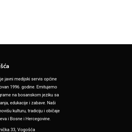
šća
 javni medijski servis općine
van 1996. godine. Emitujemo
ograme na bosanskom jeziku sa
anja, edukacije i zabave. Naši
višu kulturu, tradiciju i običaje
eva i Bosne i Hercegovine.
anička 33, Vogošća