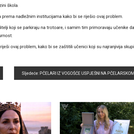
ini škola.
iva prema nadležnim institucijama kako bi se riješio ovaj problem.
elji koji se parkiraju na trotoare, i samim tim primoravaju učenike d
urnost.
ješi ovaj problem, kako bi se zaštitili učenici koji su najranjivija skup
Sljedeće:
PČELARI IZ VOGOŠĆE USPJEŠNI NA PČELARSKOM ISPIT