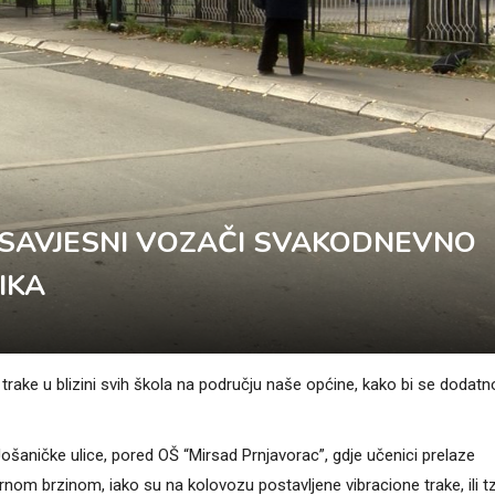
ESAVJESNI VOZAČI SVAKODNEVNO
IKA
trake u blizini svih škola na području naše općine, kako bi se dodatn
u Jošaničke ulice, pored OŠ “Mirsad Prnjavorac”, gdje učenici prelaze
om brzinom, iako su na kolovozu postavljene vibracione trake, ili tz