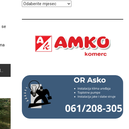
ARHIVA
a se
ina
U