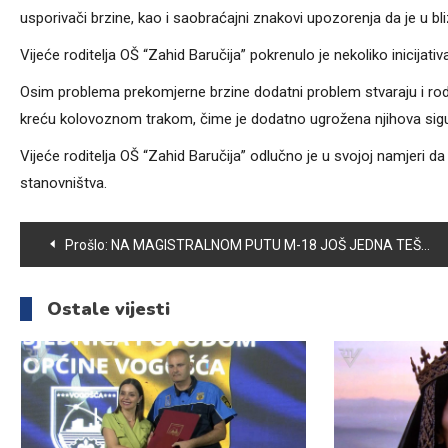
usporivači brzine, kao i saobraćajni znakovi upozorenja da je u bliz
Vijeće roditelja OŠ “Zahid Baručija” pokrenulo je nekoliko inicijat
Osim problema prekomjerne brzine dodatni problem stvaraju i rodit
kreću kolovoznom trakom, čime je dodatno ugrožena njihova sig
Vijeće roditelja OŠ “Zahid Baručija” odlučno je u svojoj namjeri da ri
stanovništva.
Navigacija
Prošlo:
NA MAGISTRALNOM PUTU M-18 JOŠ JEDNA TEŠKA SAOBRAĆAJNA NESREĆA
članaka
Ostale vijesti