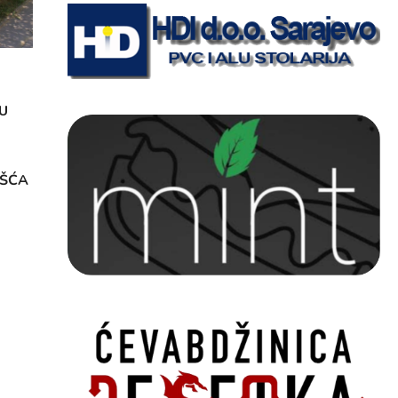
U
OŠĆA