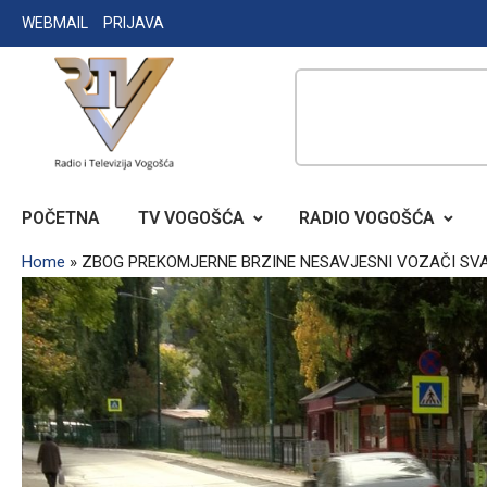
Skip
WEBMAIL
PRIJAVA
to
content
RADIO TELEVIZIJA VOGOŠĆA
POČETNA
TV VOGOŠĆA
RADIO VOGOŠĆA
Home
»
ZBOG PREKOMJERNE BRZINE NESAVJESNI VOZAČI SV