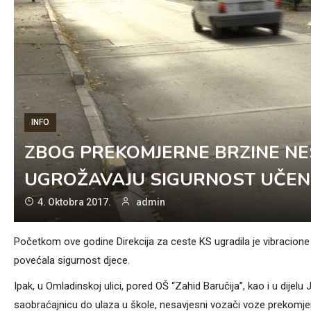
INFO
ZBOG PREKOMJERNE BRZINE N
UGROŽAVAJU SIGURNOST UČEN
4. Oktobra 2017.
admin
Početkom ove godine Direkcija za ceste KS ugradila je vibracione 
povećala sigurnost djece.
Ipak, u Omladinskoj ulici, pored OŠ “Zahid Baručija”, kao i u dijel
saobraćajnicu do ulaza u škole, nesavjesni vozači voze prekomjern