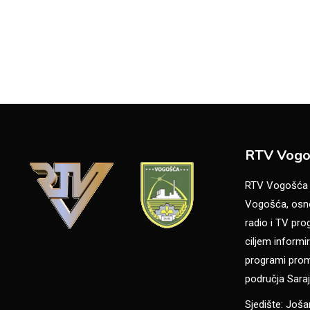
RTV Vogo
RTV Vogošća je
Vogošća, osno
radio i TV pr
ciljem informir
programi promo
područja Saraj
Sjedište: Još