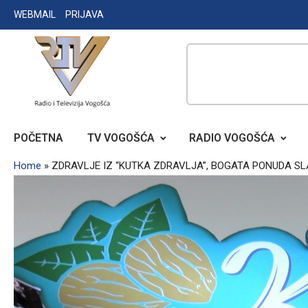
Skip
WEBMAIL
PRIJAVA
to
content
RADIO TELEVIZIJA VOGOŠĆA
POČETNA
TV VOGOŠĆA
RADIO VOGOŠĆA
Home
»
ZDRAVLJE IZ “KUTKA ZDRAVLJA”, BOGATA PONUDA SL