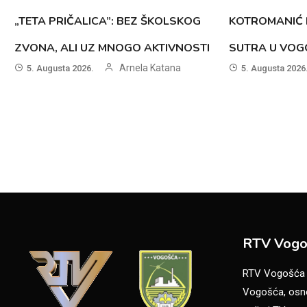
„TETA PRIČALICA”: BEZ ŠKOLSKOG
KOTROMANIĆ 
ZVONA, ALI UZ MNOGO AKTIVNOSTI
SUTRA U VOG
Arnela Katana
5. Augusta 2026.
5. Augusta 2026
RTV Vogo
RTV Vogošća je
Vogošća, osno