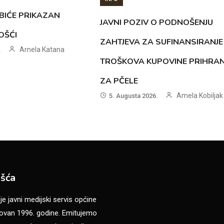
BIĆE PRIKAZAN
JAVNI POZIV O PODNOŠENJU
OŠĆI
ZAHTJEVA ZA SUFINANSIRANJE
Arnela Katana
.
TROŠKOVA KUPOVINE PRIHRA
ZA PČELE
Amela Kobiljak
5. Augusta 2026.
šća
 javni medijski servis općine
van 1996. godine. Emitujemo