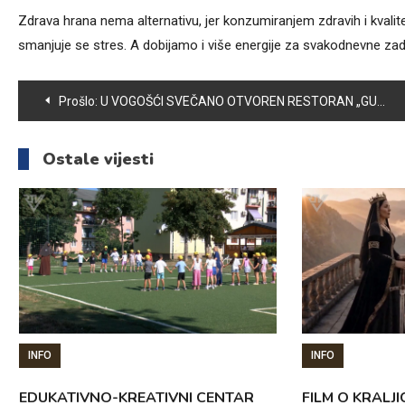
Zdrava hrana nema alternativu, jer konzumiranjem zdravih i kvalit
smanjuje se stres. A dobijamo i više energije za svakodnevne zad
Navigacija
Prošlo:
U VOGOŠĆI SVEČANO OTVOREN RESTORAN „GURME“
članaka
Ostale vijesti
INFO
INFO
EDUKATIVNO-KREATIVNI CENTAR
FILM O KRALJI