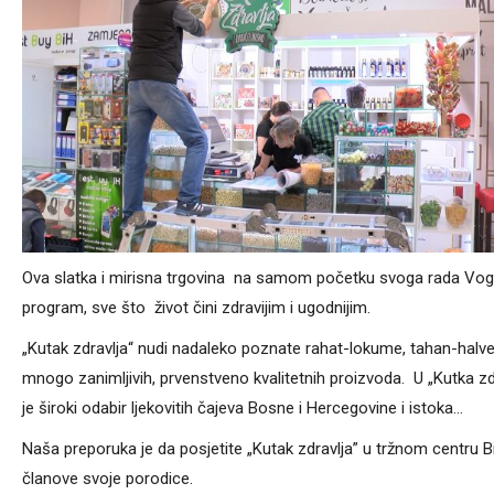
Ova slatka i mirisna trgovina na samom početku svoga rada Vogošća
program, sve što život čini zdravijim i ugodnijim.
„Kutak zdravlja“ nudi nadaleko poznate rahat-lokume, tahan-hal
mnogo zanimljivih, prvenstveno kvalitetnih proizvoda. U „Kutka zd
je široki odabir ljekovitih čajeva Bosne i Hercegovine i istoka…
Naša preporuka je da posjetite „Kutak zdravlja” u tržnom centru B
članove svoje porodice.