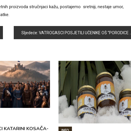
etnih proizvoda stručnjaci kažu, postajemo sretniji, nestaje umor,
atke.
Sljedeće:
VATROGASCI POSJETILI UČENIKE OŠ “PORODICE EF. RAMIĆ”
CI KATARINI KOSAČA-
INFO