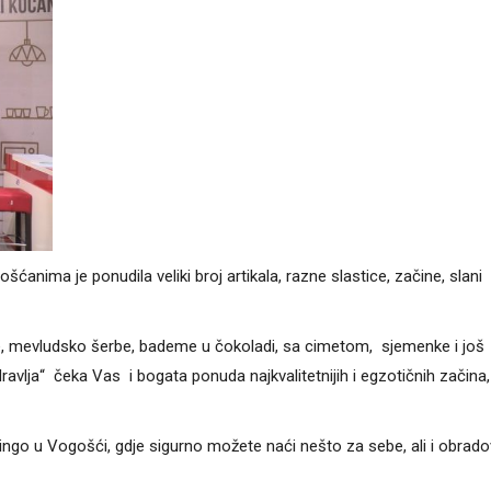
nima je ponudila veliki broj artikala, razne slastice, začine, slani
ve, mevludsko šerbe, bademe u čokoladi, sa cimetom, sjemenke i još
ravlja“ čeka Vas i bogata ponuda najkvalitetnijih i egzotičnih začina,
ingo u Vogošći, gdje sigurno možete naći nešto za sebe, ali i obrado