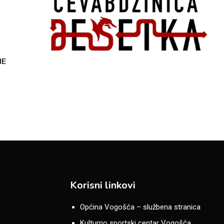
NE
Korisni linkovi
Općina Vogošća – službena stranica
Kulturno sportski centar Vogošća