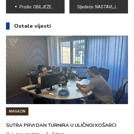
Navigacija
Prošlo:
OBILJEŽEN 03. MAJ SVJETSKI DAN SLOBODE MEDIJA
Sljedeće:
NASTAVLJENE AKTIVNOSTI NA IZGRADNJI SPOMEN OBILJEŽJA
članaka
Ostale vijesti
MAGAZIN
SUTRA PRVI DAN TURNIRA U ULIČNOJ KOŠARCI
Admin