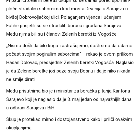
Pripadnici Zelenih beretki okupili su se danas pored spomen-
ploče stradalim saborcima kod mosta Drvenija u Sarajevu u
bivšoj Dobrovoljačkoj ulici. Polaganjem vijenca i učenjem
Fatihe prisjetili su se stradalih boraca i građana Sarajeva.
Među njima bili su i članovi Zelenih beretki iz Vogošće.
„Nismo došli da bilo koga zastrašujemo, došli smo da odamo
počast svojim poginulim saborcima“ – rekao je ovom prilikom
Hasan Dolovac, predsjednik Zelenih beretki Vogošća. Naglasio
je da Zelene beretke još paze svoju Bosnu i da je niko nikada
ne smije dirati.
Među prisutnima bio je i ministar za boračka pitanja Kantona
Sarajevo koji je naglasio da je 3. maj jedan od najvažnijih dana
u odbrani Sarajeva i BiH.
Skup je protekao mirno i dostojanstveno kako i priliči ovakvim
okupljanjima.