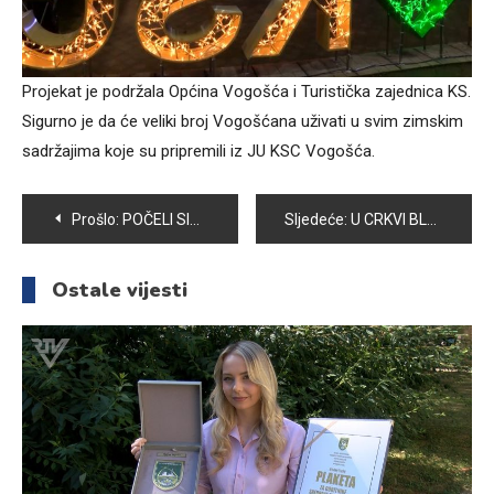
Projekat je podržala Općina Vogošća i Turistička zajednica KS.
Sigurno je da će veliki broj Vogošćana uživati u svim zimskim
sadržajima koje su pripremili iz JU KSC Vogošća.
Navigacija
Prošlo:
POČELI SISTEMATSKI PREGLEDI ZA BUDUĆE PRVAČIĆE
Sljedeće:
U CRKVI BLAŽENE MAJKE TEREZIJE OBILJEŽEN BLAGDAN SVETOG NIKOLE
članaka
Ostale vijesti