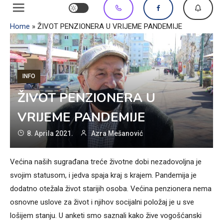
Home
»
ŽIVOT PENZIONERA U VRIJEME PANDEMIJE
INFO
ŽIVOT PENZIONERA U
VRIJEME PANDEMIJE
8. Aprila 2021.
Azra Mešanović
Većina naših sugrađana treće životne dobi nezadovoljna je
svojim statusom, i jedva spaja kraj s krajem. Pandemija je
dodatno otežala život starijih osoba. Većina penzionera nema
osnovne uslove za život i njihov socijalni položaj je u sve
lošijem stanju. U anketi smo saznali kako žive vogošćanski