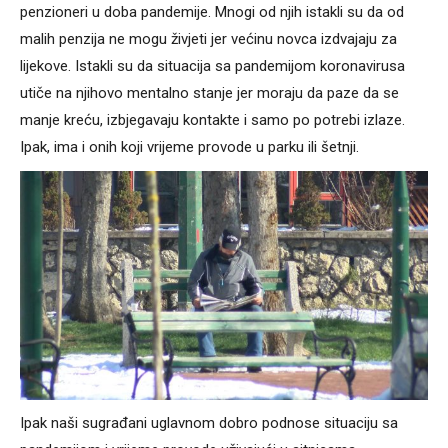
penzioneri u doba pandemije. Mnogi od njih istakli su da od
malih penzija ne mogu živjeti jer većinu novca izdvajaju za
lijekove. Istakli su da situacija sa pandemijom koronavirusa
utiče na njihovo mentalno stanje jer moraju da paze da se
manje kreću, izbjegavaju kontakte i samo po potrebi izlaze.
Ipak, ima i onih koji vrijeme provode u parku ili šetnji.
Ipak naši sugrađani uglavnom dobro podnose situaciju sa