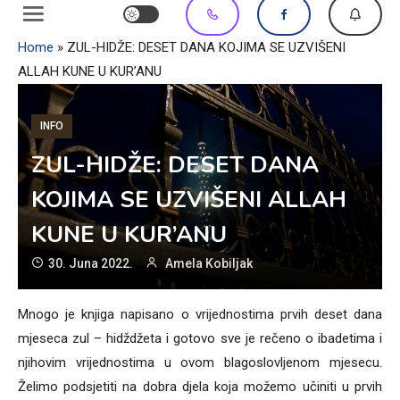
Home
»
ZUL-HIDŽE: DESET DANA KOJIMA SE UZVIŠENI
ALLAH KUNE U KUR’ANU
INFO
ZUL-HIDŽE: DESET DANA
KOJIMA SE UZVIŠENI ALLAH
KUNE U KUR’ANU
30. Juna 2022.
Amela Kobiljak
Mnogo je knjiga napisano o vrijednostima prvih deset dana
mjeseca zul – hidždžeta i gotovo sve je rečeno o ibadetima i
njihovim vrijednostima u ovom blagoslovljenom mjesecu.
Želimo podsjetiti na dobra djela koja možemo učiniti u prvih