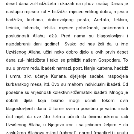
deset dana zul-hidždžeta i ukazati na njihov značaj. Danas je
nastupio mjesec zul – hidždže, mjesec velikog dobra, mjesec
hadždža, kurbana, dobrovoljnog posta, Arefata, tekbira,
tešrika, tahmida, tehlila; mjesec pobožnosti, pokornosti i
poslušnosti Allahu, dž.š. Pred nama su blagoslovljeni i
najodabraniji dani godine! Svako od nas želi da, u ime
Uzvišenog Allaha, učini neko dobro djelo u ovih prvih deset
dana zul- hidždžeta i tako se približiti našem Gospodaru. To
su, u prvom redu, ibadeti: namazi, post, klanje kurbana, hadždž
i umra, zikr, učenje Kur’ana, dijeljenje sadake, raspodjela
kurbanskog mesa, itd. Ovo su mahom individualni ibadeti. Od
posebne su vrijednosti kolektivni/džematski ibadeti. Mnogo je
dobrih djela koja bismo mogli učiniti tokom ovih
blagoslovljenih dana. U tome svemu posebno je važno imati
čist nijet, da sve što želimo učiniti da činimo iskreno radi
Uzvišenog Allaha, u Njegovo ime i sa jedinom željom – da
zaslužimo Allahovu milost (rahmet), oprost (magfiret) i uputu