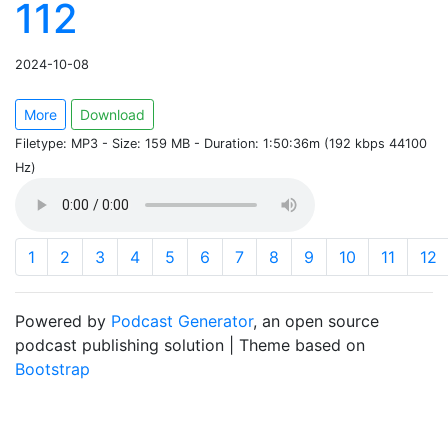
112
2024-10-08
More
Download
Filetype: MP3 - Size: 159 MB - Duration: 1:50:36m (192 kbps 44100
Hz)
1
2
3
4
5
6
7
8
9
10
11
12
Powered by
Podcast Generator
, an open source
podcast publishing solution | Theme based on
Bootstrap