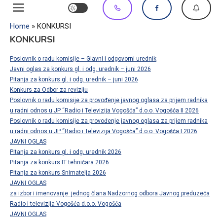
Home
»
KONKURSI
KONKURSI
Poslovnik o radu komisije – Glavni i odgovorni urednik
Javni oglas za konkurs gl. i odg. urednik – juni 2026
Pitanja za konkurs gl. i odg. urednik – juni 2026
Konkurs za Odbor za reviziju
Poslovnik o radu komisije za provođenje javnog oglasa za prijem radnika
u radni odnos u JP “Radio i Televizija Vogošća” d.o.o. Vogošća II 2026
Poslovnik o radu komisije za provođenje javnog oglasa za prijem radnika
u radni odnos u JP “Radio i Televizija Vogošća” d.o.o. Vogošća I 2026
JAVNI OGLAS
Pitanja za konkurs gl. i odg. urednik 2026
Pitanja za konkurs IT tehničara 2026
Pitanja za konkurs Snimatelja 2026
JAVNI OGLAS
za izbor i imenovanje jednog člana Nadzornog odbora Javnog preduzeća
Radio i televizija Vogošća d.o.o. Vogošća
JAVNI OGLAS