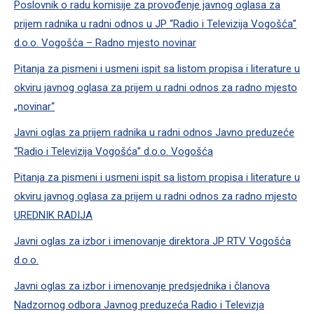
Poslovnik o radu komisije za provođenje javnog oglasa za
prijem radnika u radni odnos u JP “Radio i Televizija Vogošća”
d.o.o. Vogošća – Radno mjesto novinar
Pitanja za pismeni i usmeni ispit sa listom propisa i literature u
okviru javnog oglasa za prijem u radni odnos za radno mjesto
„novinar“
Javni oglas za prijem radnika u radni odnos Javno preduzeće
“Radio i Televizija Vogošća” d.o.o. Vogošća
Pitanja za pismeni i usmeni ispit sa listom propisa i literature u
okviru javnog oglasa za prijem u radni odnos za radno mjesto
UREDNIK RADIJA
Javni oglas za izbor i imenovanje direktora JP RTV Vogošća
d.o.o.
Javni oglas za izbor i imenovanje predsjednika i članova
Nadzornog odbora Javnog preduzeća Radio i Televizja