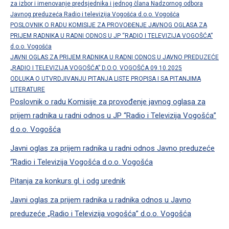
za izbor i imenovanje predsjednika i jednog člana Nadzornog odbora
Javnog preduzeća Radio i televizija Vogošća d.o.o. Vogošća
POSLOVNIK O RADU KOMISIJE ZA PROVOĐENJE JAVNOG OGLASA ZA
PRIJEM RADNIKA U RADNI ODNOS U JP “RADIO I TELEVIZIJA VOGOŠĆA”
d.o.o. Vogošća
JAVNI OGLAS ZA PRIJEM RADNIKA U RADNI ODNOS U JAVNO PREDUZEĆE
„RADIO I TELEVIZIJA VOGOŠĆA” D.O.O. VOGOŠĆA 09.10.2025
ODLUKA O UTVRDJIVANJU PITANJA LISTE PROPISA I SA PITANJIMA
LITERATURE
Poslovnik o radu Komisije za provođenje javnog oglasa za
prijem radnika u radni odnos u JP “Radio i Televizija Vogošća”
d.o.o. Vogošća
Javni oglas za prijem radnika u radni odnos Javno preduzeće
“Radio i Televizija Vogošća d.o.o. Vogošća
Pitanja za konkurs gl. i odg urednik
Javni oglas za prijem radnika u radnika odnos u Javno
preduzeće „Radio i Televizija vogošća” d.o.o. Vogošća