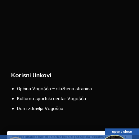
Korisni linkovi
Općina Vogošća – službena stranica
Kulturno sportski centar Vogošća
Dom zdravlja Vogošća
open / close
Ova web stranica koristi kolačiće kako bi poboljšala iskustvo pregledavanja.