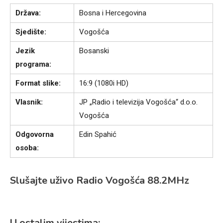
Država:
Bosna i Hercegovina
Sjedište:
Vogošća
Jezik
Bosanski
programa:
Format slike:
16:9 (1080i HD)
Vlasnik:
JP „Radio i televizija Vogošća“ d.o.o.
Vogošća
Odgovorna
Edin Spahić
osoba:
Slušajte uživo Radio Vogošća 88.2MHz
U ostalim vijestima: