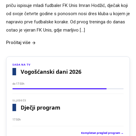
priču ispisuje mladi fudbaler FK Unis Imran Hodžić, dječak koji
od svoje četvrte godine s ponosom nosi dres kluba u kojem je
napravio prve fudbalske korake. Od prvog treninga do danas
ostao je vjeran FK Unis, gdje marljivo […]
Pročitaj više
SADA NA TV
Vogošćanski dani 2026
do 17:50h
SLJEDEĆE
Dječji program
17:50h
Kompletan pregled program →