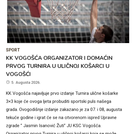
SPORT
KK VOGOŠĆA ORGANIZATOR I DOMAĆIN
PRVOG TURNIRA U ULIČNOJ KOŠARCI U
VOGOŠĆI
5. Augusta 2026.
KK Vogošća najavljuje prvo izdanje Turnira ulične košarke
3×3 koje će ovoga ljeta probuditi sportski puls našega
grada. Ovogodišnje izdanje zakazano je za 07. i 08, augusta
tekuće godine i igrat će se na otvorenom ispred Upravne
zgrade ” Jasmin Isanović Žuti” JU KSC Vogošća.
Organizator prvog Turnira u uličnoj košarci koja se može