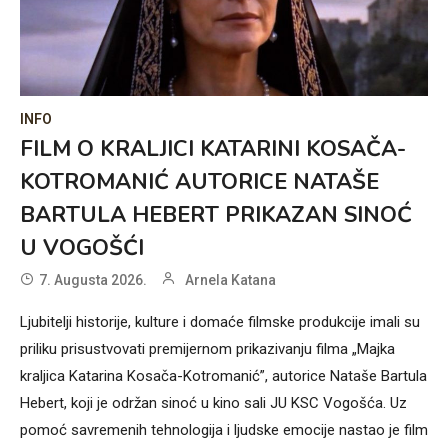
INFO
FILM O KRALJICI KATARINI KOSAČA-
KOTROMANIĆ AUTORICE NATAŠE
BARTULA HEBERT PRIKAZAN SINOĆ
U VOGOŠĆI
7. Augusta 2026.
Arnela Katana
Ljubitelji historije, kulture i domaće filmske produkcije imali su
priliku prisustvovati premijernom prikazivanju filma „Majka
kraljica Katarina Kosača-Kotromanić”, autorice Nataše Bartula
Hebert, koji je održan sinoć u kino sali JU KSC Vogošća. Uz
pomoć savremenih tehnologija i ljudske emocije nastao je film