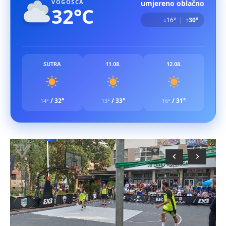
VOGOŠĆA
umjereno oblačno
32°C
↓16°
|
↑30°
SUTRA
11.08.
12.08.
/
32°
/
33°
/
31°
14°
13°
16°