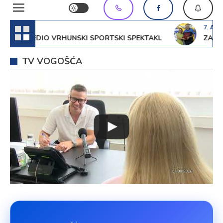
7. Augusta 
RIREDIO VRHUNSKI SPORTSKI SPEKTAKL
ZAJEDNIC
TV VOGOŠĆA