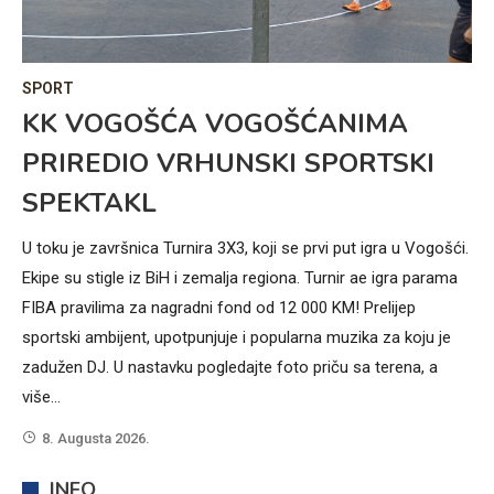
IN
SPORT
V
Z
KK VOGOŠĆA VOGOŠĆANIMA
Z
PRIREDIO VRHUNSKI SPORTSKI
V
SPEKTAKL
ma
Si
U toku je završnica Turnira 3X3, koji se prvi put igra u Vogošći.
ima
slu
Ekipe su stigle iz BiH i zemalja regiona. Turnir ae igra parama
gr
FIBA pravilima za nagradni fond od 12 000 KM! Prelijep
za
sportski ambijent, upotpunjuje i popularna muzika za koju je
do
zadužen DJ. U nastavku pogledajte foto priču sa terena, a
nos
više…
rad
8. Augusta 2026.
oč
INFO