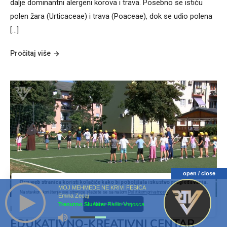
dalje dominantni alergeni korova i trava. Posebno se ističu
polen žara (Urticaceae) i trava (Poaceae), dok se udio polena
[…]
Pročitaj više
open / close
Ova web stranica koristi kolačiće kako bi poboljšala iskustvo pregledavanja.
MOJ MEHMEDE NE KRIVI FESICA
Nastavkom korištenja ove stranice slažete se sa našom
Politikom privatnosti
.
Emina Zecaj
Trenutno Slušate:
Radio Vogosca
Allow All Cookies
INFO
EDUKATIVNO-KREATIVNI CENTAR