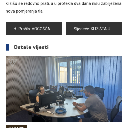
klizišu se redovno prati, a u protekla dva dana nisu zabilježena
nova pomjeranja tla.
Navigacija
Prošlo:
VOGOŠĆANSKA HRONIKA
Sljedeće:
KLIZIŠTA U OPĆINI VOGOŠĆA
članaka
Ostale vijesti