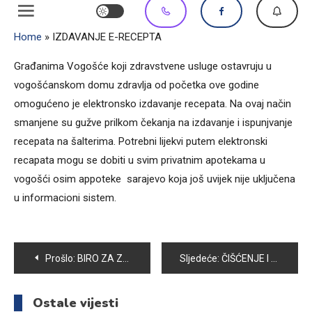
Home
»
IZDAVANJE E-RECEPTA
Građanima Vogošće koji zdravstvene usluge ostavruju u
vogošćanskom domu zdravlja od početka ove godine
omogućeno je elektronsko izdavanje recepata. Na ovaj način
smanjene su gužve prilkom čekanja na izdavanje i ispunjvanje
recepata na šalterima. Potrebni lijekvi putem elektronski
recapata mogu se dobiti u svim privatnim apotekama u
vogošći osim appoteke sarajevo koja još uvijek nije uključena
u informacioni sistem.
Navigacija
Prošlo:
BIRO ZA ZAPOSLJAVANJE
Sljedeće:
ČIŠĆENJE I ZIMSKO ODRŽAVANJE
članaka
Ostale vijesti